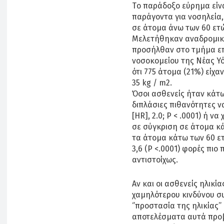
Tο παράδοξο εύρημα είνα
παράγοντα για νοσηλεία,
σε άτομα άνω των 60 ετ
Μελετήθηκαν αναδρομικά
προσήλθαν στο τμήμα ε
νοσοκομείου της Νέας Υό
ότι 775 άτομα (21%) είχαν
35 kg / m2.
Όσοι ασθενείς ήταν κάτω
διπλάσιες πιθανότητες ν
[HR], 2.0; P < .0001) ή ν
σε σύγκριση σε άτομα κά
τα άτομα κάτω των 60 ετώ
3,6 (P <.0001) φορές πι
αντιστοίχως.
Αν και οι ασθενείς ηλικί
χαμηλότερου κινδύνου συ
‘’προστασία της ηλικίας’’
αποτελέσματα αυτά προβ