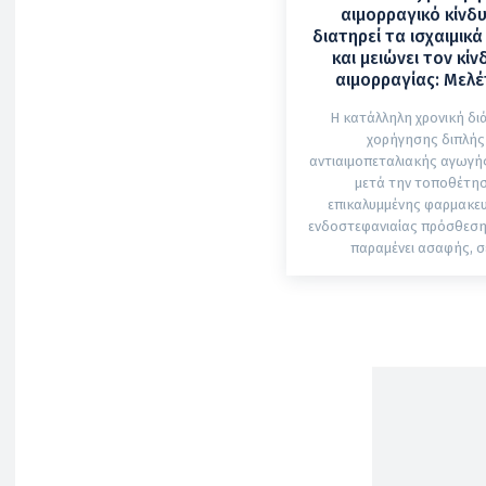
αιμορραγικό κίνδυ
διατηρεί τα ισχαιμικ
και μειώνει τον κί
αιμορραγίας: Μελέτ
Η κατάλληλη χρονική δι
χορήγησης διπλής
αντιαιμοπεταλιακής αγωγής
μετά την τοποθέτη
επικαλυμμένης φαρμακε
ενδοστεφανιαίας πρόσθεση
παραμένει ασαφής, σε