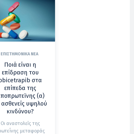
ΕΠΙΣΤΗΜΟΝΙΚΆ ΝΈΑ
Ποιά είναι η
επίδραση του
obicetrapib στα
επίπεδα της
ιποπρωτεϊνης (α)
 ασθενείς υψηλού
κινδύνου?
Οι αναστολείς της
ρωτεΐνης μεταφοράς