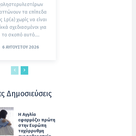
χοληστερυλεστέρων
αττώνουν τα επίπεδα
ς Lp(a) χωρίς να είναι
δικά σχεδιασμένοι για
το σκοπό αυτό....
6 ΑΥΓΟΎΣΤΟΥ 2026
ες Δημοσιεύσεις
Η Αγγλία
εφαρμόζει πρώτη
στην Ευρώπη
ταχύρρυθμη