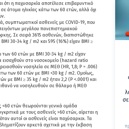
ι ότι η παχυσαρκία αποτέλεσε επιβαρυντικό
 σε άτομα ηλικίας κάτω των 60 ετών, αλλά όχι
ών.
, συμπτωματικοί ασθενείς με COVID-19, που
πειγόντων μεγάλου πανεπιστημιακού
ρκης. Σε σειρά 3615 ασθενών, διαπιστώθηκε
 BMI 30-34 kg / m2 και 595 (16%) είχαν BMI ≥
 των 60 ετών με ΒΜΙ 30-34 kg / m2 είχαν
α εισαχθούν στο νοσοκομείο (hazard ratio
α χρειασθούν νοσηλεία σε ΜΕΘ (HR, 1,8; P = .006)
τω των 60 ετών με ΒΜΙ <30 kg / m2. Ομοίως,
ν με ΒΜΙ ≥ 35 kg / m2 ήταν 2,2 (P <.0001) και
ο πιθανό να νοσηλευθούν σε θάλαμο ή ΜΕΘ
λ
σε
ας <60 ετών θεωρούνται γενικά ομάδα
γκριτικά με τους ασθενείς >60 ετών, αίρεται η
 όταν αυτοί οι ασθενείς είναι παχύσαρκοι. Τα
ληματίζουν αρκετά σχετικά με την έκβαση
π