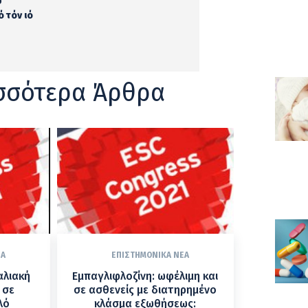
υ
 τόν ιό
σσότερα Άρθρα
ΈΑ
ΕΠΙΣΤΗΜΟΝΙΚΆ ΝΈΑ
αλιακή
Εμπαγλιφλοζίνη: ωφέλιμη και
 σε
σε ασθενείς με διατηρημένο
λό
κλάσμα εξωθήσεως: