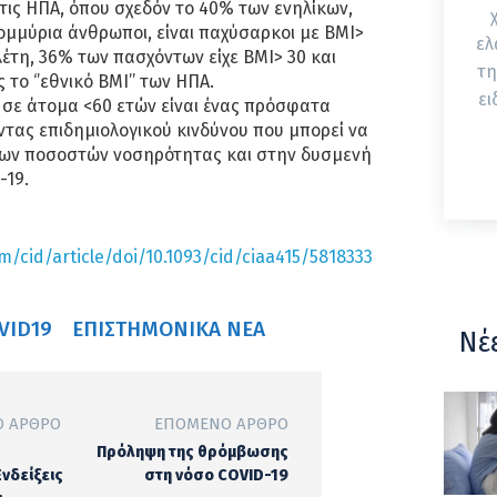
ις ΗΠΑ, όπου σχεδόν το 40% των ενηλίκων,
μμύρια άνθρωποι, είναι παχύσαρκοι με ΒΜΙ>
ελ
λέτη, 36% των πασχόντων είχε ΒΜΙ> 30 και
τη
το ‘’εθνικό ΒΜΙ’’ των ΗΠΑ.
ει
 σε άτομα <60 ετών είναι ένας πρόσφατα
τας επιδημιολογικού κινδύνου που μπορεί να
των ποσοστών νοσηρότητας και στην δυσμενή
-19.
/cid/article/doi/10.1093/cid/ciaa415/5818333
VID19
ΕΠΙΣΤΗΜΟΝΙΚΆ ΝΈΑ
Νέ
 ΆΡΘΡΟ
ΕΠΌΜΕΝΟ ΆΡΘΡΟ
Πρόληψη της θρόμβωσης
Ενδείξεις
στη νόσο COVID-19