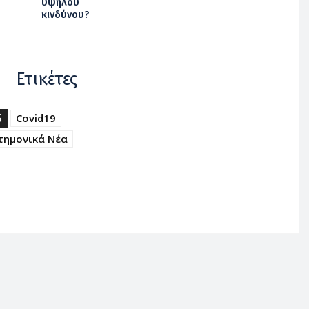
υψηλού
κινδύνου?
Ετικέτες
S
Covid19
τημονικά Νέα