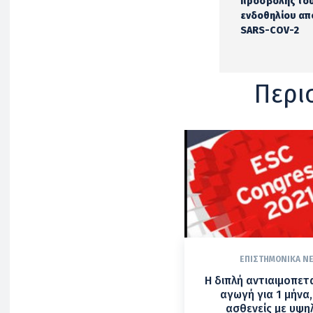
προσβολής το
ενδοθηλίου από
SARS-COV-2
Περι
ΕΠΙΣΤΗΜΟΝΙΚΆ Ν
H διπλή αντιαιμοπετ
αγωγή για 1 μήνα,
ασθενείς με υψη