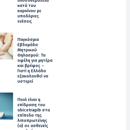
ανοσοθεραπεία
κατά του
καρκίνου με
υποδόριες
ενέσεις
Παγκόσμια
Εβδομάδα
Μητρικού
Θηλασμού: Τα
οφέλη για μητέρα
και βρέφος –
Γιατί η Ελλάδα
εξακολουθεί να
υστερεί
Ποιά είναι η
επίδραση του
obicetrapib στα
επίπεδα της
λιποπρωτεϊνης
(α) σε ασθενείς