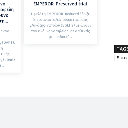
νο,
EMPEROR-Preserved trial
ά οφέλη
Η μελέτη EMPEROR-Reduced έδειξε
νδυνο
ότι οι αναστολείς συμμεταφοράς
η...
γλυκόζης-νατρίου (SGLT 2) μειώνουν
άρκεια
τον κίνδυνο νοσηλείας σε ασθενείς
με καρδιακή...
 (DAPT),
TAG
ση
υτικής
Επισ
ς (stent)
...