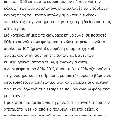
περίπου 300 εκατ. από ευρωπαϊκούς πόρους για την
κάλυψη των ανασφάλιστων, ενώ αλλαγές θα υπάρξουν
και ως προς τον τρόπο υπολογισμού του clawback,
ευνοώντας τα γενόσημα και την ταχύτερη διείσδυσή τους
στην αγορά.
Ειδικότερα, σήμερα το clawback επιβαρύνει σε ποσοστό
90% το σύνολο των φαρμακευτικών εταιρειών, ενώ το
υπόλοιπο 10% (growth) αφορά τη συμμετοχή κάθε
φαρμάκου στην αύξηση της δαπάνης. Βάσει των
κυβερνητικών αποφάσεων, η αναλογία αυτή
αντιστρέφεται σε 80%-20%, όπου από το 20% εξαιρούνται
τα γενόσημα και τα offpatent, με αποτέλεσμα το βάρος να
μετατοπίζεται αποκλειστικά στα καινοτόμα και onpatent
φάρμακα, δηλαδή στις εταιρείες που διακινούν φάρμακα
με πατέντα.
Πρόκειται ουσιαστικά για τη μοναδική εξαγγελία που δεν
αποτιμάται θετικά από τις πολυεθνικές εταιρείες, οι
οποίες εισάγουν και κυκλοφορούν στην αγορά τέτοιου