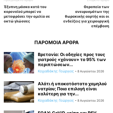
Έξυπνη μάσκα κατά του
Θεραπεία των
κορονοϊού μπορεί να
ανευρυσμάτων της
μεταφράσει την ομιλία σε
θωρακικής αορτής και οι
οκτώ γλώσσες
ενδείξεις για χειρουργική
επέμβαση
ΠΑΡΟΜΟΙΑ ΑΡΘΡΑ
Βρετανία: Οι οδηγίες προς τους
γιατρούς «χάνουν» το 95% των
περιπτώσεων...
Κοχιαδάκης Γεώργιος
-
8 Αυγούστου 2026
Αλάτι ή υποκατάστατο χαμηλού
νατρίου; Ποια επιλογή είναι
καλύτερη για την...
Κοχιαδάκης Γεώργιος
-
8 Αυγούστου 2026