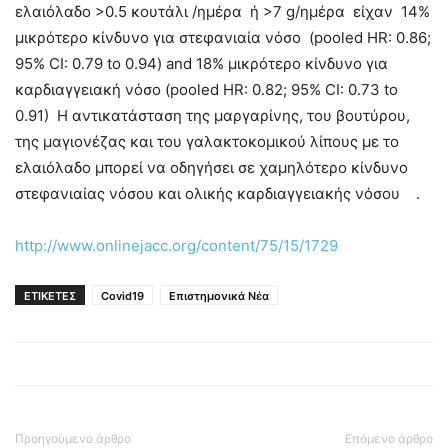
ελαιόλαδο >0.5 κουτάλι /ημέρα ή >7 g/ημέρα είχαν 14%
μικρότερο κίνδυνο για στεφανιαία νόσο (pooled HR: 0.86;
95% CI: 0.79 to 0.94) and 18% μικρότερο κίνδυνο για
καρδιαγγειακή νόσο (pooled HR: 0.82; 95% CI: 0.73 to
0.91) Η αντικατάσταση της μαργαρίνης, του βουτύρου,
της μαγιονέζας και του γαλακτοκομικού λίπους με το
ελαιόλαδο μπορεί να οδηγήσει σε χαμηλότερο κίνδυνο
στεφανιαίας νόσου και ολικής καρδιαγγειακής νόσου .
http://www.onlinejacc.org/content/75/15/1729
ΕΤΙΚΕΤΕΣ
Covid19
Επιστημονικά Νέα
Προηγούμενο άρθρο
Επόμενο άρθρο