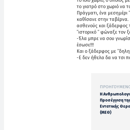
το ίδιο χωριό, ο οποίος
το γιατρό στο χωριό να τ
Πράγματι, ένα μεσημέρι ”
καθίσανε στην ταβέρνα. 
ασθενούς και ξάδερφος τ
”ιστορικό ” φώναξε τον 
-Έλα μπρε να σου γνωρίσ
έσωσε!!!
Και ο ξάδερφος με ”δηλη
-Ε δεν ήθελα δα να τσι π
ΠΡΟΗΓΟΎΜΕΝΟ
Η Ανθρωπολογι
Προσέγγιση τη
Εντατικής Θερ
(ΜΕΘ)