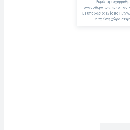
Ευρώπη ταχύρρυθμ
ανοσοθεραπεία κατά του 
με υποδόριες ενέσεις Η Αγγλία γίνεται
η πρώτη χώρα στην.