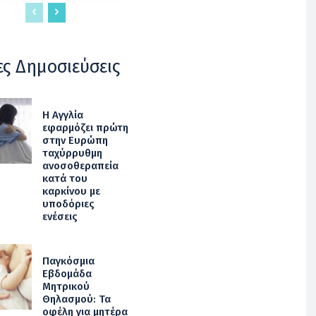
ες Δημοσιεύσεις
Η Αγγλία
εφαρμόζει πρώτη
στην Ευρώπη
ταχύρρυθμη
ανοσοθεραπεία
κατά του
καρκίνου με
υποδόριες
ενέσεις
Παγκόσμια
Εβδομάδα
Μητρικού
Θηλασμού: Τα
οφέλη για μητέρα