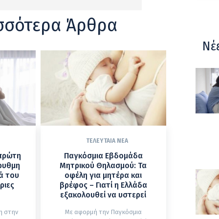
σσότερα Άρθρα
Νέ
ΤΕΛΕΥΤΑΊΑ ΝΈΑ
 πρώτη
Παγκόσμια Εβδομάδα
ρυθμη
Μητρικού Θηλασμού: Τα
ά του
οφέλη για μητέρα και
ριες
βρέφος – Γιατί η Ελλάδα
εξακολουθεί να υστερεί
η στην
Με αφορμή την Παγκόσμια