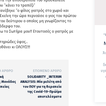
 μετά την αποθεραπεία του προσκάλεσε
ου ”κάνει το τραπέζι”
ανέβηκε ”ο φίλος γιατρός στο χωριό και
Εκείνη την ώρα περνούσε ο γιος του πρώτου
ου δεύτερου ο οποίος μη γνωρίζοντας το
ξάδερφο του.
ω το Σωτήρα μου!! Ετουτοσές ο γιατρός με
"
τηριώδες ύφος..
Ν
οθάνει κι ΟΛΟΥΣ!!!
Ά
δ
υγ
 ΆΡΘΡΟ
ΕΠΌΜΕΝΟ ΆΡΘΡΟ
κή
SOLIDARITY _INTERIM
ς Μονάδας
ANALYSIS: Μία μελέτη από
απείας
τον ΠΟΥ για τη θεραπεία
της Covid-19-Πρώϊμα
αποτελέσματα