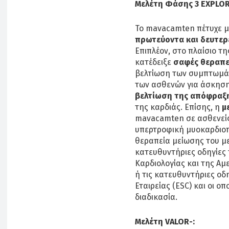
Μελέτη Φάσης 3 EXPLO
Το mavacamten πέτυχε 
πρωτεύοντα και δευτερ
Επιπλέον, στο πλαίσιο 
κατέδειξε
σαφές θεραπε
βελτίωση των συμπτωμάτ
των ασθενών για άσκηση
βελτίωση της απόφραξ
της καρδιάς. Επίσης, η
μ
mavacamten σε ασθενεί
υπερτροφική μυοκαρδιοπά
θεραπεία μείωσης του με
κατευθυντήριες οδηγίες 
Καρδιολογίας και της Αμ
ή τις κατευθυντήριες οδ
Εταιρείας (ESC) και οι 
διαδικασία.
Μελέτη VALOR-: