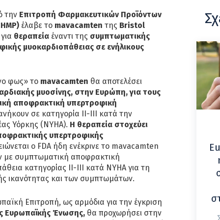
Σχ
ό την
Επιτροπή Φαρμακευτικών Προϊόντων
CHMP)
έλαβε το
mavacamten
της
Bristol
 για
θεραπεία
έναντι της
συμπτωματικής
ικής μυοκαρδιοπάθειας σε ενήλικους
νο φως» το
mavacamten
θα αποτελέσει
αρδιακής μυοσίνης, στην Ευρώπη,
για τους
τική αποφρακτική υπερτροφική
ανήκουν σε κατηγορία ΙΙ-ΙΙΙ κατά την
έας Υόρκης (NYHA).
Η θεραπεία
στοχεύει
 αποφρακτικής υπερτροφικής
ιώνεται ο FDA ήδη ενέκρινε το mavacamten
Eu
ων με συμπτωματική αποφρακτική
θεια κατηγορίας II-III κατά NYHA για τη
κής ικανότητας και των συμπτωμάτων.
σ
παϊκή Επιτροπή, ως αρμόδια για την έγκριση
ς Ευρωπαϊκής Ένωσης,
θα προχωρήσει στην