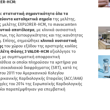
RER-HCM:
με
στατιστική σημαντικότητα όλα τα
εύοντα καταληκτικά σημεία
της μελέτης.
της μελέτης EXPLORER-HCM, το mavacamten
υτικό αποτέλεσμα
, με κλινικά ουσιαστική
ων, της λειτουργικότητας και της ικανότητας
. Επίσης, σημειώθηκε
κλινικά ουσιαστική
ης
του χώρου εξόδου της αριστερής κοιλίας
ελέτη Φάσης 3 VALOR-HCM
αξιολόγησε το
ς με συμπτωματική αποφρακτική
θεια οι οποίοι πληρούσαν τα κριτήρια για
σοκοιλιακού διαφράγματος (SRT), κατά τις
του 2011 του Αμερικανικού Κολεγίου
ερικανικής Καρδιολογικής Εταιρείας (ACC/AHA)
ηγίες του 2014 της Ευρωπαϊκής Καρδιολογικής
οποίοι παραπέμφθηκαν για επεμβατική