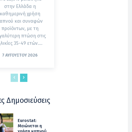
στην Ελλάδα η
καθημερινή χρήση
απνού και συναφών
προϊόντων, με τη
γαλύτερη πτώση στις
λικίες 35-49 ετών....
7 ΑΥΓΟΎΣΤΟΥ 2026
ες Δημοσιεύσεις
Eurostat:
Μειώνεται η
χρήση καπνού