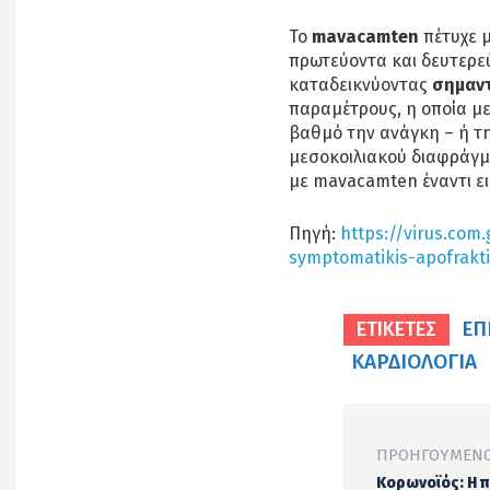
Το
mavacamten
πέτυχε 
πρωτεύοντα και δευτερε
καταδεικνύοντας
σημαντ
παραμέτρους, η οποία με
βαθμό την ανάγκη – ή τη
μεσοκοιλιακού διαφράγμ
με mavacamten έναντι ε
Πηγή:
https://virus.com.
symptomatikis-apofrakti
ΕΠ
ΕΤΙΚΕΤΕΣ
ΚΑΡΔΙΟΛΟΓΊΑ
ΠΡΟΗΓΟΎΜΕΝΟ
Κορωνοϊός: Η 