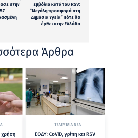
ασε στην
εμβόλιο κατά του RSV:
 57
“Mεγάλη προσφορά στη
ερασμένη
Δημόσια Υγεία” Πότε θα
έρθει στην Ελλάδα
σσότερα Άρθρα
ΈΑ
ΤΕΛΕΥΤΑΊΑ ΝΈΑ
η χρήση
ΕΟΔΥ: CoViD, γρίπη και RSV