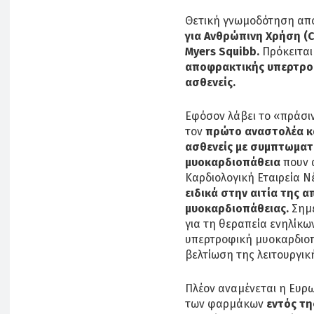
Θετική γνωμοδότηση απ
για Ανθρώπινη Χρήση (
Myers Squibb.
Πρόκειται
αποφρακτικής υπερτροφ
ασθενείς.
Εφόσον λάβει το «πράσι
τον
πρώτο αναστολέα κ
ασθενείς με συμπτωμα
μυοκαρδιοπάθεια
πουν 
Καρδιολογική Εταιρεία Ν
ειδικά στην αιτία της
μυοκαρδιοπάθειας.
Σημε
για τη θεραπεία ενηλίκ
υπερτροφική μυοκαρδιοπά
βελτίωση της λειτουργι
Πλέον αναμένεται η Ευρω
των φαρμάκων
εντός τη