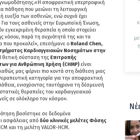
ω γνωμοδότησης.«Η αποφρακτική υπερτροφική
ια πάθηση που μειώνει τη λειτουργική
κή ευεξία των ασθενών, ενώ συχνά έχει
κ
 Για τους ασθενείς στην Ευρωπαϊκή Ένωση,
όν εγκεκριμένη θεραπεία η οποία στοχεύει
ης νόσου, παρά τη συχνότητά της και τα
με
α που προκαλεί», επεσήμανε ο
Roland Chen,
η
υ τμήματος Καρδιαγγειακών Νοσημάτων στην
Η θετική σύσταση της
Επιτροπής
ων για Ανθρώπινη Χρήση (CHMP)
είναι
 καθώς μας φέρνει πιο κοντά στη διάθεση μιας
θεραπευτική κατηγορία για την αποφρακτική
άθεια, ενισχύοντας ταυτόχρονα τη δέσμευσή
στατικές θεραπείες του καρδιαγγειακού
είς σε ολόκληρο τον κόσμο».
Νέ
δότηση βασίστηκε σε δεδομένα
αι ασφάλειας από
δύο κλινικές μελέτες Φάσης
HCM και τη μελέτη VALOR-HCM.