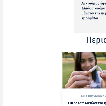
Αρκτούρος έφτ
Ελλάδα, ακόμα
θάνατοι την π
εβδομάδα
Περι
ΕΠΙΣΤΗΜΟΝΙΚΆ Ν
Eurostat: Μειώνεται 