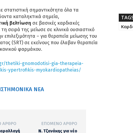
με στατιστική σημαντικότητα όλα τα
ύοντα καταληκτικά σημεία,
TAG
ική βελτίωση
σε βασικές καρδιακές
Καρδ
 τη σειρά της μείωσε σε κλινικά ουσιαστικό
ν επιλεξιμότητα – για θεραπεία μείωσης του
ατος (SRT) σε εκείνους που έλαβαν θεραπεία
ικονικού φαρμάκου.
gr/thetiki-gnomodotisi-gia-therapeia-
kis-ypertrofikis-myokardiopatheias/
ΙΣΤΗΜΟΝΙΚΆ ΝΈΑ
 ΆΡΘΡΟ
ΕΠΌΜΕΝΟ ΆΡΘΡΟ
παραλλαγή
Ν. Τζανάκης για νέο