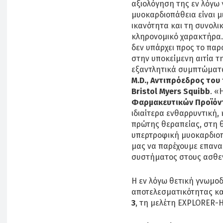
αξιολόγηση της εν λόγ
μυοκαρδιοπάθεια είναι μ
ικανότητα και τη συνολι
κληρονομικό χαρακτήρα.
δεν υπάρχει προς το παρ
στην υποκείμενη αιτία τ
εξαντλητικά συμπτώματ
M.D., Αντιπρόεδρος το
Bristol Myers Squibb
. «
Φαρμακευτικών Προϊόντ
ιδιαίτερα ενθαρρυντική,
πρώτης θεραπείας, στη 
υπερτροφική μυοκαρδιοπ
μας να παρέχουμε επανα
συστήματος στους ασθεν
Η εν λόγω θετική γνωμο
αποτελεσματικότητας κ
3
, τη μελέτη EXPLORER-