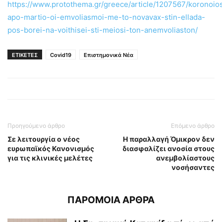
https://www.protothema.gr/greece/article/1207567/koronoio
apo-martio-oi-emvoliasmoi-me-to-novavax-stin-ellada-
pos-borei-na-voithisei-sti-meiosi-ton-anemvoliaston/
ΕΤΙΚΕΤΕΣ
Covid19
Επιστημονικά Νέα
Προηγούμενο άρθρο
Επόμενο άρθρο
Σε λειτουργία ο νέος
Η παραλλαγή Όμικρον δεν
ευρωπαϊκός Κανονισμός
διασφαλίζει ανοσία στους
για τις κλινικές μελέτες
ανεμβολίαστους
νοσήσαντες
ΠΑΡΟΜΟΙΑ ΑΡΘΡΑ