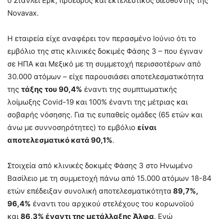
ο Στάνλεϊ Ερκ, πρόεδρος και εκτελεστικός διευθυντής της
Novavax.
H εταιρεία είχε αναφέρει τον περασμένο Ιούνιο ότι το
εμβόλιο της στις κλινικές δοκιμές Φάσης 3 – που έγιναν
σε ΗΠΑ και Μεξικό με τη συμμετοχή περισσοτέρων από
30.000 ατόμων – είχε παρουσιάσει αποτελεσματικότητα
της
τάξης του 90,4%
έναντι της συμπτωματικής
λοίμωξης Covid-19 και 100% έναντι της μέτριας και
σοβαρής νόσησης. Για τις ευπαθείς ομάδες (65 ετών και
άνω με συννοσηρότητες) το εμβόλιο
είναι
αποτελεσματικό κατά 90,1%
.
Στοιχεία από κλινικές δοκιμές Φάσης 3 στο Ηνωμένο
Βασίλειο με τη συμμετοχή πάνω από 15.000 ατόμων 18-84
ετών επέδειξαν συνολική αποτελεσματικότητα
89,7%,
96,4%
έναντι του αρχικού στελέχους του κορωνοϊού
και
86,3% έναντι της μετάλλαξης Άλφα
. Ενώ