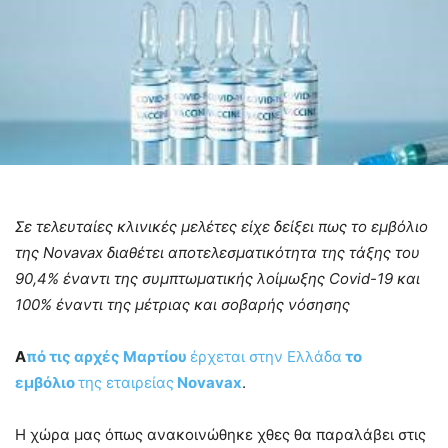
Σε τελευταίες κλινικές μελέτες είχε δείξει πως το εμβόλιο
της Novavax διαθέτει αποτελεσματικότητα της τάξης του
90,4% έναντι της συμπτωματικής λοίμωξης Covid-19 και
100% έναντι της μέτριας και σοβαρής νόσησης
A
πό τις αρχές Μαρτίου
έρχεται στην Ελλάδα
το
εμβόλιο
της εταιρείας
Novavax
.
Η χώρα μας όπως ανακοινώθηκε χθες θα παραλάβει στις