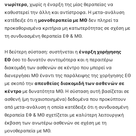
νωρίτερα,
χωρίς η έναρξη της μίας θεραπείας να
καθυστερεί την άλλη και αντίστροφα. Η μετα-ανάλυση
κατέδειξε ότι η
μονοθεραπεία με ΜΘ
δεν πληρεί τα
προκαθορισμένα κριτήρια μη κατωτερότητας σε σχέση με
τη συνδυασμένη θεραπεία ΕΦ & ΜΘ.
Η δεύτερη σύσταση: συστήνεται η
έναρξη χορήγησης
ΕΘ
όσο το δυνατόν συντομότερα και η περαιτέρω
διακομιδή των ασθενών σε κέντρο που μπορεί να
διενεργήσει ΜΘ έναντι της παράλειψης της χορήγησης ΕΘ
με σκοπό την
απευθείας διακομιδή των ασθενών σε
κέντρο
με δυνατότητα ΜΘ. Η σύσταση αυτή βασίζεται σε
ασθενή (μη τυχαιοποιημένα) δεδομένα που προκύπτουν
από μετα-ανάλυση η οποία κατέδειξε ότι η συνδυασμένη
θεραπεία ΕΦ & ΜΘ σχετίζεται με καλύτερη λειτουργική
έκβαση των ανωτέρω ασθενών σε σχέση με τη
μονοθεραπεία με ΜΘ.