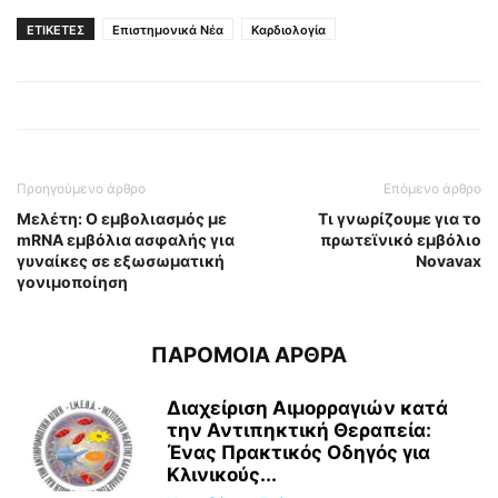
ΕΤΙΚΕΤΕΣ
Επιστημονικά Νέα
Καρδιολογία
Προηγούμενο άρθρο
Επόμενο άρθρο
Μελέτη: Ο εμβολιασμός με
Τι γνωρίζουμε για το
mRNA εμβόλια ασφαλής για
πρωτεϊνικό εμβόλιο
γυναίκες σε εξωσωματική
Novavax
γονιμοποίηση
ΠΑΡΟΜΟΙΑ ΑΡΘΡΑ
Διαχείριση Αιμορραγιών κατά
την Αντιπηκτική Θεραπεία:
Ένας Πρακτικός Οδηγός για
Κλινικούς...