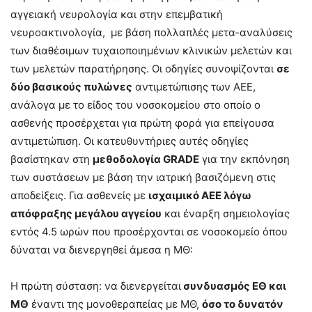
αγγειακή νευρολογία και στην επεμβατική
νευροακτινολογία, με βάση πολλαπλές μετα-αναλύσεις
των διαθέσιμων τυχαιοποιημένων κλινικών μελετών και
των μελετών παρατήρησης. Οι οδηγίες συνοψίζονται
σε
δύο βασικούς πυλώνες
αντιμετώπισης των ΑΕΕ,
ανάλογα με το είδος του νοσοκομείου στο οποίο ο
ασθενής προσέρχεται για πρώτη φορά για επείγουσα
αντιμετώπιση. Οι κατευθυντήριες αυτές οδηγίες
βασίστηκαν στη
μεθοδολογία
GRADE
για την εκπόνηση
των συστάσεων με βάση την ιατρική βασιζόμενη στις
αποδείξεις. Για ασθενείς με
ισχαιμικό ΑΕΕ λόγω
απόφραξης μεγάλου αγγείου
και έναρξη σημειολογίας
εντός 4.5 ωρών που προσέρχονται σε νοσοκομείο όπου
δύναται να διενεργηθεί άμεσα η ΜΘ:
Η πρώτη σύσταση: να διενεργείται
συνδυασμός ΕΘ και
ΜΘ
έναντι της μονοθεραπείας με ΜΘ,
όσο το δυνατόν