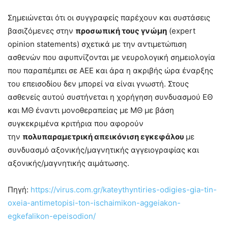
Σημειώνεται ότι οι συγγραφείς παρέχουν και συστάσεις
βασιζόμενες στην
προσωπική τους γνώμη
(expert
opinion statements) σχετικά με την αντιμετώπιση
ασθενών που αφυπνίζονται με νευρολογική σημειολογία
που παραπέμπει σε ΑΕΕ και άρα η ακριβής ώρα έναρξης
του επεισοδίου δεν μπορεί να είναι γνωστή. Στους
ασθενείς αυτού συστήνεται η χορήγηση συνδυασμού ΕΘ
και ΜΘ έναντι μονοθεραπείας με ΜΘ με βάση
συγκεκριμένα κριτήρια που αφορούν
την
πολυπαραμετρική απεικόνιση εγκεφάλου
με
συνδυασμό αξονικής/μαγνητικής αγγειογραφίας και
αξονικής/μαγνητικής αιμάτωσης.
Πηγή:
https://virus.com.gr/kateythyntiries-odigies-gia-tin-
oxeia-antimetopisi-ton-ischaimikon-aggeiakon-
egkefalikon-epeisodion/