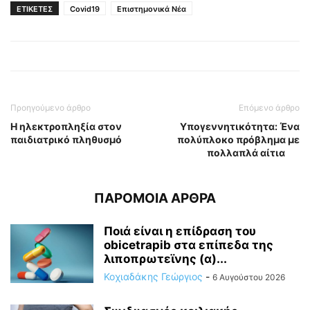
ΕΤΙΚΕΤΕΣ
Covid19
Επιστημονικά Νέα
Προηγούμενο άρθρο
Επόμενο άρθρο
Η ηλεκτροπληξία στον
Υπογεννητικότητα: Ένα
παιδιατρικό πληθυσμό
πολύπλοκο πρόβλημα με
πολλαπλά αίτια
ΠΑΡΟΜΟΙΑ ΑΡΘΡΑ
Ποιά είναι η επίδραση του
obicetrapib στα επίπεδα της
λιποπρωτεϊνης (α)...
Κοχιαδάκης Γεώργιος
-
6 Αυγούστου 2026