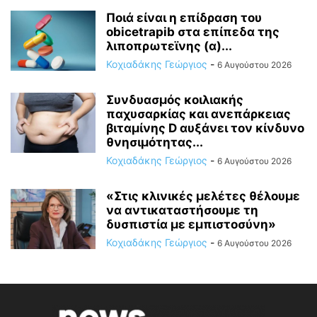
Ποιά είναι η επίδραση του
obicetrapib στα επίπεδα της
λιποπρωτεϊνης (α)...
Κοχιαδάκης Γεώργιος
-
6 Αυγούστου 2026
Συνδυασμός κοιλιακής
παχυσαρκίας και ανεπάρκειας
βιταμίνης D αυξάνει τον κίνδυνο
θνησιμότητας...
Κοχιαδάκης Γεώργιος
-
6 Αυγούστου 2026
«Στις κλινικές μελέτες θέλουμε
να αντικαταστήσουμε τη
δυσπιστία με εμπιστοσύνη»
Κοχιαδάκης Γεώργιος
-
6 Αυγούστου 2026