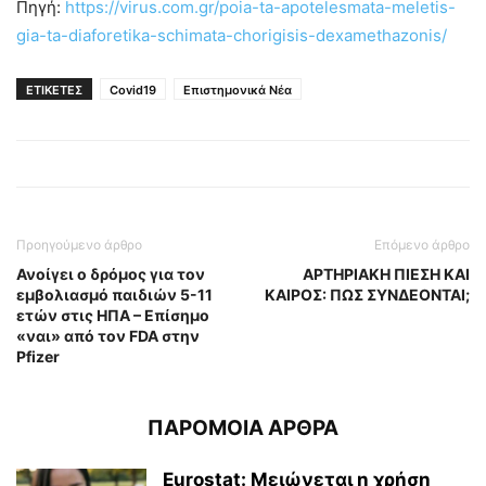
Πηγή:
https://virus.com.gr/poia-ta-apotelesmata-meletis-
gia-ta-diaforetika-schimata-chorigisis-dexamethazonis/
ΕΤΙΚΕΤΕΣ
Covid19
Επιστημονικά Νέα
Προηγούμενο άρθρο
Επόμενο άρθρο
Ανοίγει ο δρόμος για τον
ΑΡΤΗΡΙΑΚΗ ΠΙΕΣΗ ΚΑΙ
εμβολιασμό παιδιών 5-11
ΚΑΙΡΟΣ: ΠΩΣ ΣΥΝΔΕΟΝΤΑΙ;
ετών στις ΗΠΑ – Επίσημο
«ναι» από τον FDA στην
Pfizer
ΠΑΡΟΜΟΙΑ ΑΡΘΡΑ
Eurostat: Μειώνεται η χρήση