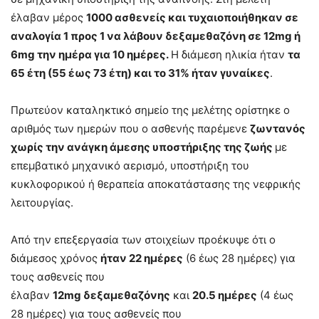
έλαβαν μέρος
1000 ασθενείς και τυχαιοποιήθηκαν σε
αναλογία 1 προς 1 να λάβουν δεξαμεθαζόνη σε 12
mg
ή
6mg
την ημέρα για 10 ημέρες.
Η διάμεση ηλικία ήταν
τα
65 έτη (55 έως 73 έτη) και το 31% ήταν γυναίκες
.
Πρωτεύον καταληκτικό σημείο της μελέτης ορίστηκε ο
αριθμός των ημερών που ο ασθενής παρέμενε
ζωντανός
χωρίς την ανάγκη άμεσης υποστήριξης της ζωής
με
επεμβατικό μηχανικό αερισμό, υποστήριξη του
κυκλοφορικού ή θεραπεία αποκατάστασης της νεφρικής
λειτουργίας.
Από την επεξεργασία των στοιχείων προέκυψε ότι ο
διάμεσος χρόνος
ήταν 22 ημέρες
(6 έως 28 ημέρες) για
τους ασθενείς που
έλαβαν
12
mg
δεξαμεθαζόνης
και
20.5 ημέρες
(4 έως
28 ημέρες) για τους ασθενείς που