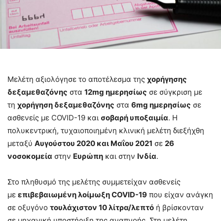
Μελέτη αξιολόγησε το αποτέλεσμα της
χορήγησης
δεξαμεθαζόνης
στα
12mg ημερησίως
σε σύγκριση με
τη
χορήγηση δεξαμεθαζόνης
στα
6mg ημερησίως
σε
ασθενείς με COVID-19 και
σοβαρή υποξαιμία
. Η
πολυκεντρική, τυχαιοποιημένη κλινική μελέτη διεξήχθη
μεταξύ
Αυγούστου 2020 και Μαΐου 2021
σε
26
νοσοκομεία
στην
Ευρώπη
και στην
Ινδία
.
Στο πληθυσμό της μελέτης συμμετείχαν ασθενείς
με
επιβεβαιωμένη λοίμωξη COVID-19
που είχαν ανάγκη
σε οξυγόνο
τουλάχιστον 10 λίτρα/λεπτό
ή βρίσκονταν
σε μηχανική υποστήριξη της αναπνοής. Στη μελέτη