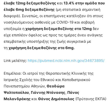
έλαβε 12mg δεξαμεθαζόνης
και
13.4% στην ομάδα που
έλαβε 6mg δεξαμεθαζόνης
(μη στατιστικά σημαντική
διαφορά). Συνεπώς, οι επιστήμονες κατέληξαν ότι στους
νοσηλευόμενους ασθενείς με COVID-19 και σοβαρή
υποξαιμία η
χορήγηση δεξαμεθαζόνης στα 12mg
δεν
είχε επιπλέον όφελος ως προς τις ημέρες άνευ ανάγκης
επεμβατικής υποστήριξης της ζωής συγκριτικά με
τη
χορήγηση δεξαμεθαζόνης στα 6mg.
Link μελέτης:
https://pubmed.ncbi.nlm.nih.gov/34673895/
Επιμέλεια: Οι ιατροί της Θεραπευτικής Κλινικής της
Ιατρικής Σχολής του Εθνικού και Καποδιστριακού
Πανεπιστημίου Αθηνών,
Θεοδώρα
Ψαλτοπούλου
,
Γιάννης Ντάνασης
,
Πάνος
Μαλανδράκης
και
Θάνος Δημόπουλος
(Πρύτανης ΕΚΠΑ)