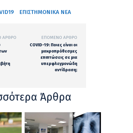
VID19
ΕΠΙΣΤΗΜΟΝΙΚΆ ΝΈΑ
 ΆΡΘΡΟ
ΕΠΌΜΕΝΟ ΆΡΘΡΟ
υ
COVID-19: Ποιες είναι οι
των
μακροπρόθεσμες
επιπτώσεις σε μια
αβήτη
υπερφλεγμονώδη
αντίδραση;
σσότερα Άρθρα