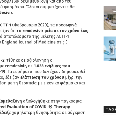
ενδοφλέβια δεξαμεθαζόνη και από του
ού φαρμάκου. Όλοι οι συμμετέχοντες θα
esivir.
CTT-1
(Φεβρουάριο 2020), τα προσωρινά
ειξαν ότι
το remdesivir
μείωσε τον χρόνο έως
κά αποτελέσματα της μελέτης ACTT-1
ngland Journal of Medicine στις 5
-2
τέθηκε σε αξιολόγηση ο
με
remdesivir,
σε
1.033 ενήλικες που
-19
. Τα ευρήματα που δεν έχουν δημοσιευθεί
κό, έδειξαν
ελάττωση του χρόνου
μέχρι την
ση με τη θεραπεία με εικονικό φάρμακο και
ξαμεθαζόνη
αξιολογήθηκε στην παγκόσμια
ed Evaluation of COVID-19 Therapy
TAG
τέδειξε χαμηλότερη θνησιμότητα σε σύγκριση