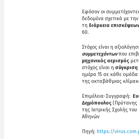
Εφόσον οι συμμετέχοντες
δεδομένα σχετικά με τη
τη
διάρκεια επισκέψεων
60.
Στόχος είναι η αξιολόγη
συμμετεχόντων
που επιβ
μηχανικός αερισμός
μετ
στόχος είναι η
σύγκριση 
ημέρα 15 σε κάθε ομάδα
της οκταβάθμιας κλίμακ
Επιμέλεια-Συγγραφή:
Ευ
Δημόπουλος
(Πρύτανης Ε
της Ιατρικής Σχολής του
Αθηνών
Πηγή:
https://virus.com.