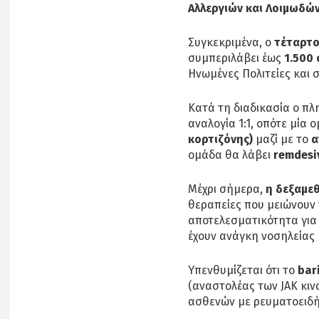
Αλλεργιών και Λοιμωδ
Συγκεκριμένα, ο
τέταρτο
συμπεριλάβει έως
1.500 
Ηνωμένες Πολιτείες και σ
Κατά τη διαδικασία ο πλ
αναλογία 1:1, οπότε μία 
κορτιζόνης)
μαζί με το
α
ομάδα θα λάβει
remdesi
Μέχρι σήμερα,
η δεξαμε
θεραπείες που μειώνουν 
αποτελεσματικότητα για 
έχουν ανάγκη νοσηλείας 
Υπενθυμίζεται ότι το
bari
(αναστολέας των JAK κινα
ασθενών με ρευματοειδή