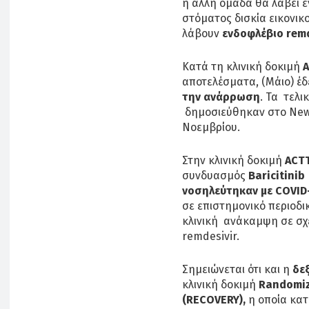
η άλλη ομάδα θα λάβει 
στόματος δισκία εικονικ
λάβουν
ενδοφλέβιο remd
Κατά τη κλινική δοκιμή
A
αποτελέσματα, (Μάιο) έδ
την ανάρρωση
. Τα τελι
δημοσιεύθηκαν στο New E
Νοεμβρίου.
Στην κλινική δοκιμή
ACTT
συνδυασμός
Baricitinib
νοσηλεύτηκαν με COVID
σε επιστημονικό περιοδι
κλινική ανάκαμψη σε σχέ
remdesivir.
Σημειώνεται ότι και η
δε
κλινική δοκιμή
Randomiz
(RECOVERY),
η οποία κα