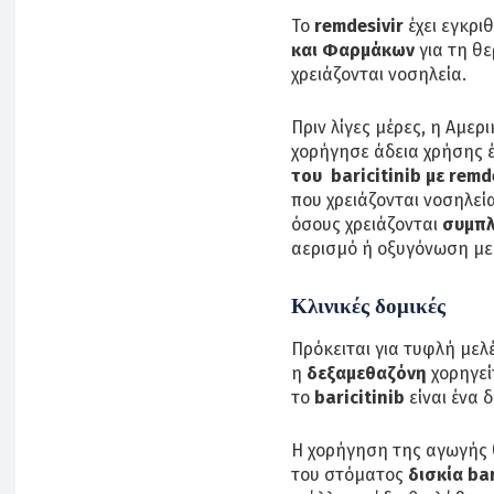
Το
remdesivir
έχει εγκρι
και Φαρμάκων
για τη θε
χρειάζονται νοσηλεία.
Πριν λίγες μέρες, η Αμε
χορήγησε άδεια χρήσης έ
του baricitinib με remd
που χρειάζονται νοσηλεί
όσους χρειάζονται
συμπλ
αερισμό ή οξυγόνωση μ
Κλινικές δομικές
Πρόκειται για τυφλή μελ
η
δεξαμεθαζόνη
χορηγεί
το
baricitinib
είναι ένα 
Η χορήγηση της αγωγής θ
του στόματος
δισκία bar