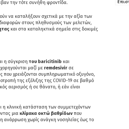
Επισ
αβαν την τότε συνήθη φροντίδα.
ούν να καταλήξουν σχετικά με την αξία των
διαφορών στους πληθυσμούς των μελετών,
ητας
και στα καταληκτικά σημεία στις δοκιμές
αι η σύγκριση
του baricitinib
και
ν χορηγούνται μαζί με
remdesivir
σε
ς που χρειάζονται συμπληρωματικό οξυγόνο,
ροπή της εξέλιξης της COVID-19 σε βαθμό
κός αερισμός ή σε θάνατο, ή εάν είναι
αι η κλινική κατάσταση των συμμετεχόντων
ώντας μια
κλίμακα οκτώ βαθμίδων
που
ρη ανάρρωση χωρίς ανάγκη νοσηλείας έως το