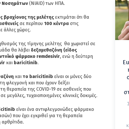
ών Νοσημάτων
(NIAID) των ΗΠΑ.
ς βραχίονας της μελέτης
εκτιμάται ότι θα
ασθενείς
σε περίπου
100 κέντρα
στις
ε άλλες χώρες.
ηθυσμός της τίμηνης μελέτης θα χωριστεί σε
ομάδα θα λάβει
δεξαμεθαζόνη (είδος
ντιιϊκό φάρμακο remdesivir
, ενώ η δεύτερη
Eu
vir
και
baricitinib
.
θαζόνη
και
το baricitinib
είναι οι μόνες δύο
τη φλεγμονή και που έχουν δείξει
τη θεραπεία της COVID-19 σε ασθενείς που
σ
σε μεγάλες, τυχαιοποιημένες κλινικές δοκιμές.
citinib
είναι ένα αντιφλεγμονώδες φάρμακο
σών) που έχει εγκριθεί για τη θεραπεία
 αρθρίτιδα.
κ