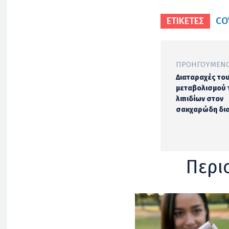
CO
ΕΤΙΚΕΤΕΣ
ΠΡΟΗΓΟΎΜΕΝΟ
Διαταραχές το
μεταβολισμού 
λιπιδίων στον
σακχαρώδη δι
Περι