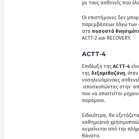
με τους ασθενείς που έλ
Οι επιστήμονες δεν μπορ
παρεμβάσεων λόγω των 
στα
ποσοστά θνησιμότ
ACTT-2 και RECOVERY.
ACTT-4
Επιδίωξη της
ACTT-4
είν
της
δεξαμεθαζόνη
, ότα
νοσηλευόμενους ασθενεί
αποσκοπώντας στην αποτ
που να απαιτείται μηχανι
παρόμοια.
Ειδικότερα, θα εξετάζετ
καθημερινά χρησιμοποι
κυμαίνεται από την πλή
θάνατο.