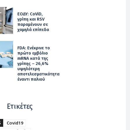
ΕΟΔΥ: CoViD,
γρίπη και RSV
παραμένουν σε
χαμηλά επίπεδα
FDA: Ενέκρινε το
πρώτο εμβόλιο
mRNA κατά της
γρίπης – 26,6%
υψηλότερη
αποτελεσματικότητα
έναντι παλιού
Ετικέτες
S
Covid19