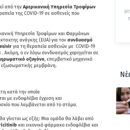
θεί από την
Αμερικανική Υπηρεσία Τροφίμων
με
ραπεία της COVID-19 σε ασθενείς που
η
ρικανική Υπηρεσία Τροφίμων και Φαρμάκων
κτακτης ανάγκης (EUA) για τον
συνδυασμό
esivir
για τη θεραπεία ασθενών με COVID-19
α . Ακόμη, ο εν λόγω συνδυασμός χορηγείται σε
ηρωματικό οξυγόνο
, επεμβατικό μηχανικό
ε εξωσωματικής μεμβράνη.
Νέ
έτη κατά την οποία
ται με ενδοφλέβια έγχυση και
δισκίο που λαμβάνεται από το στόμα.
α γίνεται ως εξής: Μια ομάδα θα λάβει από
icitinib
και εικονικό φάρμακο ενδοφλέβια και