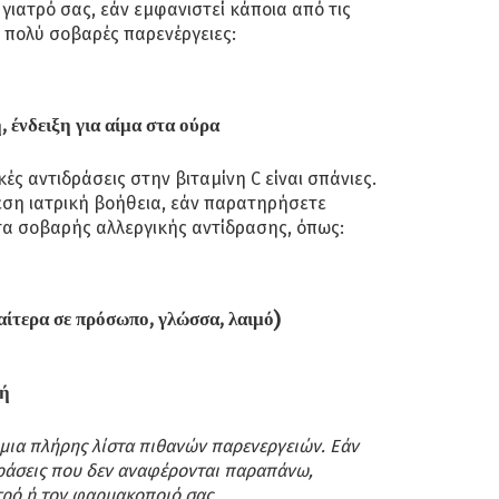
ιατρό σας, εάν εμφανιστεί κάποια από τις
 πολύ σοβαρές παρενέργειες:
 ένδειξη για αίμα στα ούρα
ές αντιδράσεις στην βιταμίνη C είναι σπάνιες.
ση ιατρική βοήθεια, εάν παρατηρήσετε
 σοβαρής αλλεργικής αντίδρασης, όπως:
αίτερα σε πρόσωπο, γλώσσα, λαιμό)
οή
ι μια πλήρης λίστα πιθανών παρενεργειών. Εάν
ράσεις που δεν αναφέρονται παραπάνω,
τρό ή τον φαρμακοποιό σας.