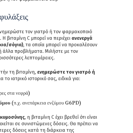
φυλάξεις
ενημερώστε τον γιατρό ή τον φαρμακοποιό
. Η βιταμίνη C μπορεί να περιέχει
ανενεργά
κια/σόγια)
, τα οποία μπορεί να προκαλέσουν
 ή άλλα προβλήματα. Μιλήστε με τον
ισσότερες λεπτομέρειες.
τήν τη βιταμίνη,
ενημερώστε τον γιατρό ή
ια το ιατρικό ιστορικό σας, ειδικά για:
ρες στα νεφρά)
ζύμου
(π.χ. ανεπάρκεια ενζύμου G6PD)
γκυμοσύνης
, η βιταμίνη C έχει βρεθεί ότι είναι
ιείται σε συνιστώμενες δόσεις. Θα πρέπει να
ερες δόσεις κατά τη διάρκεια της