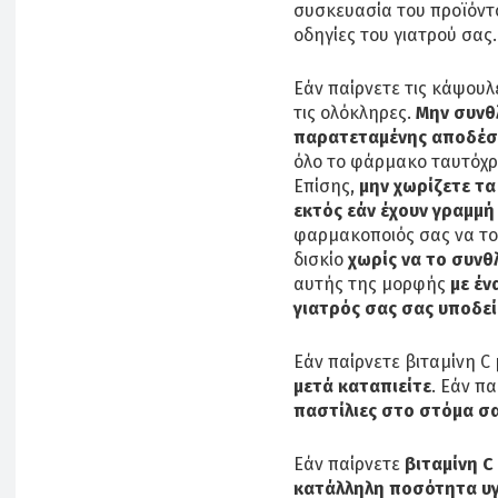
συσκευασία του προϊόντο
οδηγίες του γιατρού σας.
Εάν παίρνετε τις κάψου
τις ολόκληρες.
Μην συνθλ
παρατεταμένης αποδέσ
όλο το φάρμακο ταυτόχρ
Επίσης,
μην χωρίζετε τ
εκτός εάν έχουν γραμμή
φαρμακοποιός σας να το 
δισκίο
χωρίς να το συνθ
αυτής της μορφής
με έν
γιατρός σας σας υποδεί
Εάν παίρνετε βιταμίνη C
μετά καταπιείτε
. Εάν πα
παστίλιες στο στόμα σα
Εάν παίρνετε
βιταμίνη C
κατάλληλη ποσότητα υ