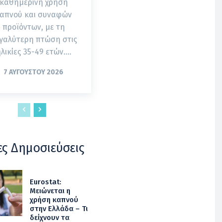
καθημερινή χρήση
απνού και συναφών
προϊόντων, με τη
γαλύτερη πτώση στις
λικίες 35-49 ετών....
7 ΑΥΓΟΎΣΤΟΥ 2026
ες Δημοσιεύσεις
Eurostat:
Μειώνεται η
χρήση καπνού
στην Ελλάδα – Τι
δείχνουν τα