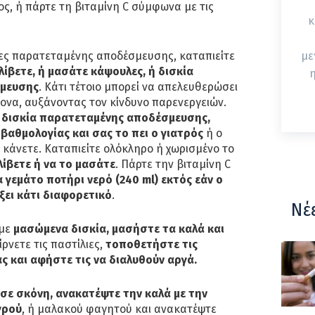
ς, ή πάρτε τη βιταμίνη C σύμφωνα με τις
κ
λες παρατεταμένης αποδέσμευσης, καταπιείτε
με
ίβετε, ή μασάτε κάψουλες, ή δισκία
η
μευσης
. Κάτι τέτοιο μπορεί να απελευθερώσει
ονα, αυξάνοντας τον κίνδυνο παρενεργειών.
α δισκία παρατεταμένης αποδέσμευσης,
 βαθμολογίας και σας το πει ο γιατρός
ή ο
κάνετε. Καταπιείτε ολόκληρο ή χωρισμένο το
λίβετε ή να το μασάτε
. Πάρτε την βιταμίνη C
α γεμάτο ποτήρι νερό (240 ml) εκτός εάν ο
ξει κάτι διαφορετικό
.
Νέ
 με
μασώμενα δισκία, μασήστε τα καλά και
ίρνετε τις παστίλιες,
τοποθετήστε τις
ς και αφήστε τις να διαλυθούν αργά.
 σε σκόνη, ανακατέψτε την καλά με την
γρού
, ή μαλακού φαγητού και ανακατέψτε