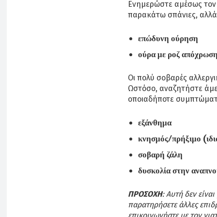
Ενημερώστε αμέσως τον γ
παρακάτω σπάνιες, αλλά
επώδυνη ούρηση
ούρα με ροζ απόχρωση,
Οι πολύ σοβαρές αλλεργικ
Ωστόσο, αναζητήστε άμε
οποιαδήποτε συμπτώματα
εξάνθημα
κνησμός/πρήξιμο (ιδι
σοβαρή ζάλη
δυσκολία στην αναπν
ΠΡΟΣΟΧΗ
: Αυτή δεν είνα
παρατηρήσετε άλλες επιδ
επικοινωνήστε με τον για