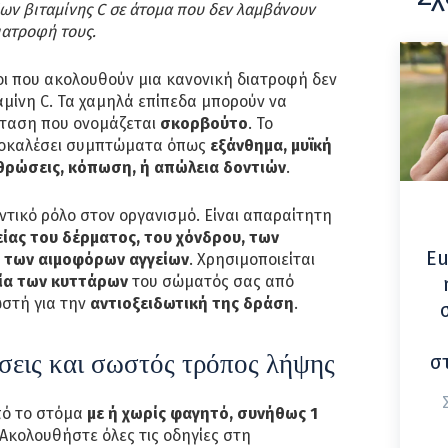
ων βιταμίνης C σε άτομα που δεν λαμβάνουν
ιατροφή τους.
οι που ακολουθούν μια κανονική διατροφή δεν
ταμίνη C. Τα χαμηλά επίπεδα μπορούν να
σταση που ονομάζεται
σκορβούτο
. Το
ροκαλέσει συμπτώματα όπως
εξάνθημα, μυϊκή
ρθρώσεις, κόπωση, ή απώλεια δοντιών
.
αντικό ρόλο στον οργανισμό. Είναι απαραίτητη
είας του δέρματος, του χόνδρου, των
Eu
ι των αιμοφόρων αγγείων
. Χρησιμοποιείται
α των κυττάρων
του σώματός σας από
ωστή για την
αντιοξειδωτική της δράση
.
σεις και σωστός τρόπος λήψης
σ
πό το στόμα
με ή χωρίς φαγητό, συνήθως 1
 Ακολουθήστε όλες τις οδηγίες στη