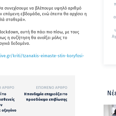
 θα συνεχίσουμε να βλέπουμε υψηλό αριθμό
ν επόμενη εβδομάδα, ενώ έπειτα θα αρχίσει η
α
λά σταθερά».
lockdown, αυτή θα πάει πιο πίσω, με τους
Αγ
πως η συζήτηση θα ανοίξει μόλις το
ογικά δεδομένα.
ive.gr/kriti/tzanakis-eimaste-stin-koryfosi-
 ΆΡΘΡΟ
ΕΠΌΜΕΝΟ ΆΡΘΡΟ
Νέ
ί το
Η πανδημία επηρεάζει το
 ασθενείς
προσδόκιμο επιβίωσης
υν
ε οξυγόνο