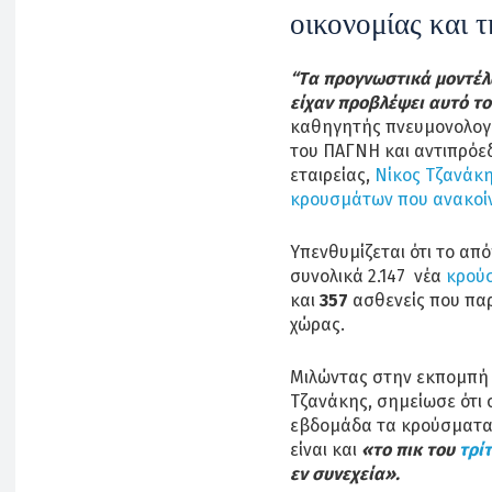
οικονομίας και
“Tα προγνωστικά μοντέλ
είχαν προβλέψει αυτό τ
καθηγητής πνευμονολογί
του ΠΑΓΝΗ και αντιπρόε
εταιρείας,
Νίκος Τζανάκ
κρουσμάτων που ανακοί
Υπενθυμίζεται ότι το απ
συνολικά 2.147 νέα
κρού
και
357
ασθενείς που πα
χώρας.
Μιλώντας στην εκπομπή L
Τζανάκης, σημείωσε ότι
εβδομάδα τα κρούσματα 
είναι και
«το πικ του
τρί
εν συνεχεία».