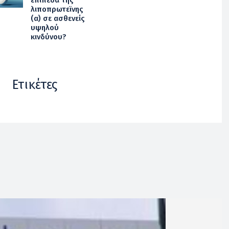
λιποπρωτεϊνης
(α) σε ασθενείς
υψηλού
κινδύνου?
Ετικέτες