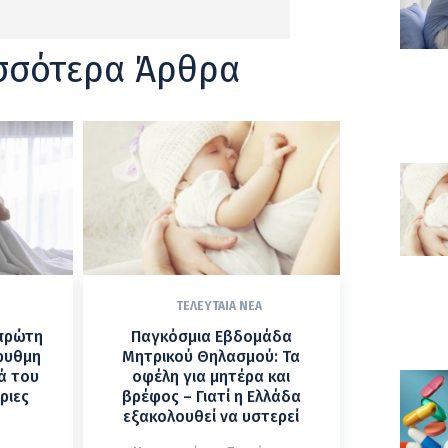
σσότερα Άρθρα
ΤΕΛΕΥΤΑΊΑ ΝΈΑ
 πρώτη
Παγκόσμια Εβδομάδα
ρυθμη
Μητρικού Θηλασμού: Τα
ά του
οφέλη για μητέρα και
ριες
βρέφος – Γιατί η Ελλάδα
εξακολουθεί να υστερεί