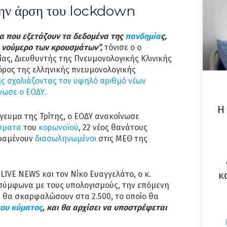
 την άρση του lockdown
α που εξετάζουν τα δεδομένα της
πανδημία
ς,
ο νούμερο των κρουσμάτων”,
τόνισε ο ο
ας, Διευθυντής της Πνευμονολογικής Κλινικής
δρος της ελληνικής πνευμονολογικής
ης
σχολιάζοντας τον υψηλό αριθμό νέων
νωσε ο ΕΟΔΥ.
Η
όγευμα της Τρίτης, ο ΕΟΔΥ ανακοίνωσε
σματα
του
κορωνοϊού
, 22 νέος θανάτους
ραμένουν
διασωληνωμένοι
στις ΜΕΘ της
IVE NEWS και τον Νίκο Ευαγγελάτο, ο κ.
κ
 σύμφωνα με τους υπολογισμούς, την επόμενη
θα σκαρφαλώσουν στα 2.500, το οποίο θα
του κύματος
, και θα αρχίσει να υποστρέφεται