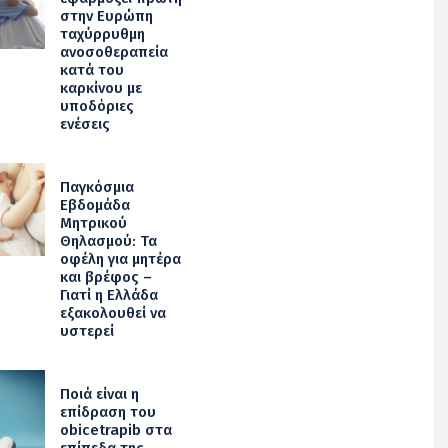
στην Ευρώπη
ταχύρρυθμη
ανοσοθεραπεία
κατά του
καρκίνου με
υποδόριες
ενέσεις
Παγκόσμια
Εβδομάδα
Μητρικού
Θηλασμού: Τα
οφέλη για μητέρα
και βρέφος –
Γιατί η Ελλάδα
εξακολουθεί να
υστερεί
Ποιά είναι η
επίδραση του
obicetrapib στα
επίπεδα της