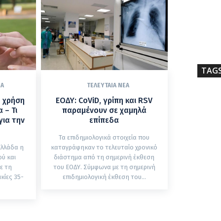
TAG
ΈΑ
ΤΕΛΕΥΤΑΊΑ ΝΈΑ
η χρήση
ΕΟΔΥ: CoViD, γρίπη και RSV
 – Τι
παραμένουν σε χαμηλά
για την
επίπεδα
Τα επιδημιολογικά στοιχεία που
Ελλάδα η
καταγράφηκαν το τελευταίο χρονικό
ύ και
διάστημα από τη σημερινή έκθεση
ε τη
του ΕΟΔΥ. Σύμφωνα με τη σημερινή
κίες 35-
επιδημιολογική έκθεση του...