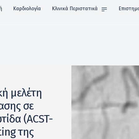
ή
Καρδιολογία
Κλινικά Περιστατικά
Επιστημ
κή μελέτη
ασης σε
ίδα (ACST-
ting της