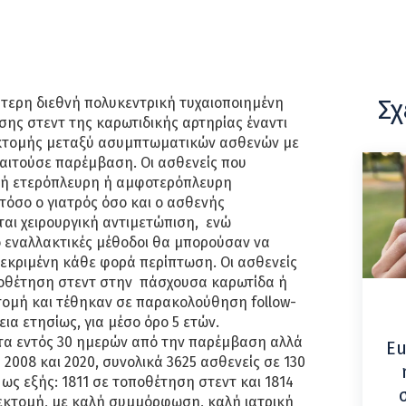
Σχ
ύτερη διεθνή πολυκεντρική τυχαιοποιημένη
σης στεντ της καρωτιδικής αρτηρίας έναντι
εκτομής μεταξύ ασυμπτωματικών ασθενών με
ιτούσε παρέμβαση. Οι ασθενείς που
ρή ετερόπλευρη ή αμφοτερόπλευρη
τόσο ο γιατρός όσο και ο ασθενής
αι χειρουργική αντιμετώπιση, ενώ
ύο εναλλακτικές μέθοδοι θα μπορούσαν να
κριμένη κάθε φορά περίπτωση. Οι ασθενείς
οθέτηση στεντ στην πάσχουσα καρωτίδα ή
τομή και τέθηκαν σε παρακολούθηση follow-
εια ετησίως, για μέσο όρο 5 ετών.
α εντός 30 ημερών από την παρέμβαση αλλά
Eu
2008 και 2020, συνολικά 3625 ασθενείς σε 130
ως εξής: 1811 σε τοποθέτηση στεντ και 1814
εκτομή, με καλή συμμόρφωση, καλή ιατρική