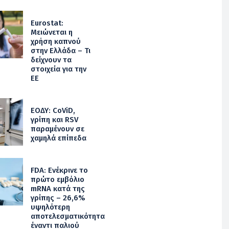
Eurostat:
Μειώνεται η
χρήση καπνού
στην Ελλάδα – Τι
δείχνουν τα
στοιχεία για την
ΕΕ
ΕΟΔΥ: CoViD,
γρίπη και RSV
παραμένουν σε
χαμηλά επίπεδα
FDA: Ενέκρινε το
πρώτο εμβόλιο
mRNA κατά της
γρίπης – 26,6%
υψηλότερη
αποτελεσματικότητα
έναντι παλιού