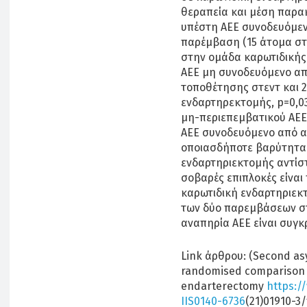
θεραπεία και μέση παρακ
υπέστη ΑΕΕ συνοδευόμεν
παρέμβαση (15 άτομα στ
στην ομάδα καρωτιδικής 
ΑΕΕ μη συνοδευόμενο απ
τοποθέτησης στεντ και 
ενδαρτηρεκτομής, p=0,03
μη-περιεπεμβατικού ΑΕΕ
ΑΕΕ συνοδευόμενο από αν
οποιασδήποτε βαρύτητας
ενδαρτηριεκτομής αντίστοι
σοβαρές επιπλοκές είναι
καρωτιδική ενδαρτηριε
των δύο παρεμβάσεων σ
αναπηρία ΑΕΕ είναι συγκ
Link άρθρου: (Second asy
randomised comparison of
endarterectomy
https:/
IIS0140-6736
(21)01910-3/f