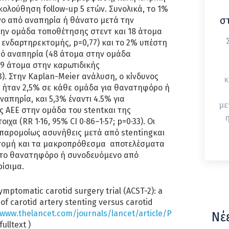
ολούθηση follow-up 5 ετών. Συνολικά, το 1%
σ
ο από αναπηρία ή θάνατο μετά την
ην ομάδα τοποθέτησης στεντ και 18 άτομα
ενδαρτηρεκτομής, p=0,77) και το 2% υπέστη
ό αναπηρία (48 άτομα στην ομάδα
29 άτομα στην καρωτιδικής
). Στην Kaplan-Meier ανάλυση, ο κίνδυνος
κ
 ήταν 2,5% σε κάθε ομάδα για θανατηφόρο ή
απηρία, και 5,3% έναντι 4.5% για
με
 ΑΕΕ στην ομάδα του stentκαι της
η
χα (RR 1·16, 95% CI 0·86–1·57; p=0·33). Οι
 παρομοίως ασυνήθεις μετά από stentingκαι
κτομή και τα μακροπρόθεσμα αποτελέσματα
το θανατηφόρο ή συνοδευόμενο από
ρίσιμα.
mptomatic carotid surgery trial (ACST-2): a
 carotid artery stenting versus carotid
/www.thelancet.com/journals/lancet/article/P
Νέ
ulltext )