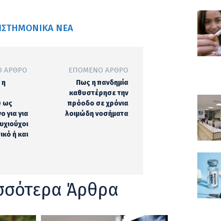
ΙΣΤΗΜΟΝΙΚΆ ΝΈΑ
 ΆΡΘΡΟ
ΕΠΌΜΕΝΟ ΆΡΘΡΟ
 η
Πως η πανδημία
καθυστέρησε την
ύ ως
πρόοδο σε χρόνια
ο για για
λοιμώδη νοσήματα
τυχιούχοι
κό ή και
σσότερα Άρθρα