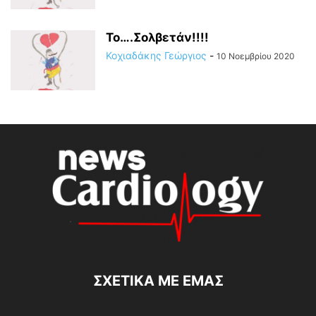
Το….Σολβετάν!!!!
Κοχιαδάκης Γεώργιος
-
10 Νοεμβρίου 2020
ΣΧΕΤΙΚΆ ΜΕ ΕΜΆΣ