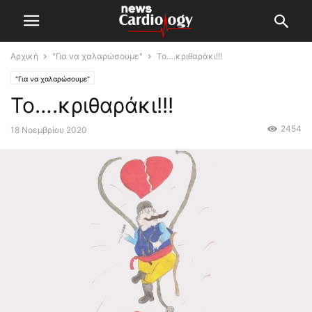
Αρχική
"Για να χαλαρώσουμε"
Το….κριθαράκι!!!
"Για να χαλαρώσουμε"
Το….κριθαράκι!!!
2454
18 Νοεμβρίου 2020