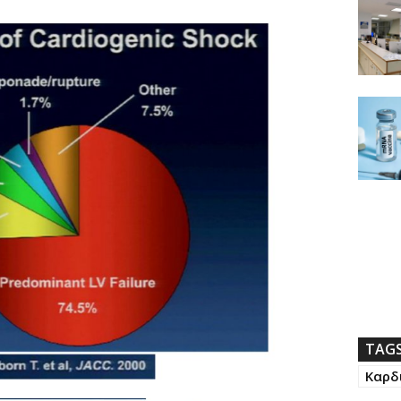
TAG
Καρδ