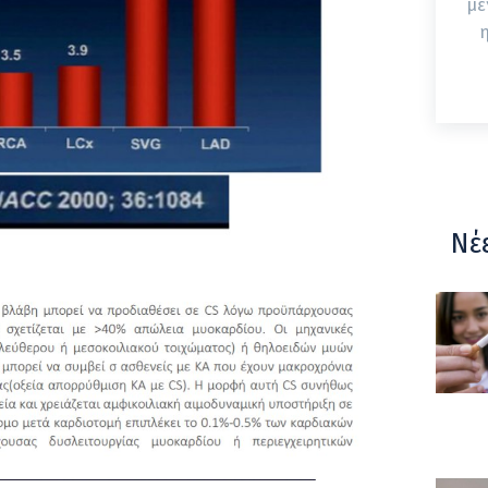
με
η
Νέ