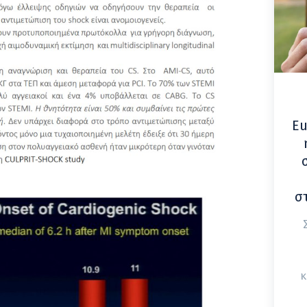
Eu
σ
κ