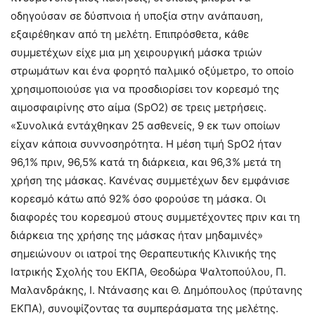
οδηγούσαν σε δύσπνοια ή υποξία στην ανάπαυση,
εξαιρέθηκαν από τη μελέτη. Επιπρόσθετα, κάθε
συμμετέχων είχε μια μη χειρουργική μάσκα τριών
στρωμάτων και ένα φορητό παλμικό οξύμετρο, το οποίο
χρησιμοποιούσε για να προσδιορίσει τον κορεσμό της
αιμοσφαιρίνης στο αίμα (SpO2) σε τρεις μετρήσεις.
«Συνολικά εντάχθηκαν 25 ασθενείς, 9 εκ των οποίων
είχαν κάποια συννοσηρότητα. Η μέση τιμή SpO2 ήταν
96,1% πριν, 96,5% κατά τη διάρκεια, και 96,3% μετά τη
χρήση της μάσκας. Κανένας συμμετέχων δεν εμφάνισε
κορεσμό κάτω από 92% όσο φορούσε τη μάσκα. Οι
διαφορές του κορεσμού στους συμμετέχοντες πριν και τη
διάρκεια της χρήσης της μάσκας ήταν μηδαμινές»
σημειώνουν οι ιατροί της Θεραπευτικής Κλινικής της
Ιατρικής Σχολής του ΕΚΠΑ, Θεοδώρα Ψαλτοπούλου, Π.
Μαλανδράκης, Ι. Ντάνασης και Θ. Δημόπουλος (πρύτανης
ΕΚΠΑ), συνοψίζοντας τα συμπεράσματα της μελέτης.