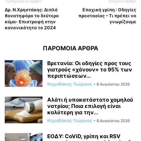
Προηγούμενο άρθρο
Επόμενο άρθρο
Δρ. Ν.Χρηστάκης: Διπλά
Εποχική γρίπη : Οδηγίες
θανατηφόρο το δεύτερο
προστασίας – Τι πρέπει να
κύμα- Επιστροφή στην
γνωρίζουμε
κανονικότητα το 2024
ΠΑΡΟΜΟΙΑ ΑΡΘΡΑ
Βρετανία: Οι οδηγίες προς τους
γιατρούς «χάνουν» το 95% των
περιπτώσεων...
Κοχιαδάκης Γεώργιος
-
8 Αυγούστου 2026
Αλάτι ή υποκατάστατο χαμηλού
νατρίου; Ποια επιλογή είναι
καλύτερη για την...
Κοχιαδάκης Γεώργιος
-
8 Αυγούστου 2026
ΕΟΔΥ: CoViD, γρίπη και RSV