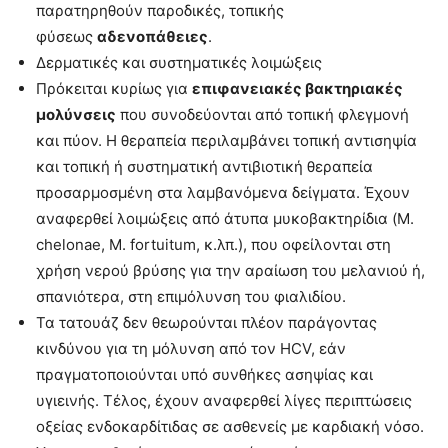
παρατηρηθούν παροδικές, τοπικής
φύσεως
αδενοπάθειες
.
Δερματικές και συστηματικές λοιμώξεις
Πρόκειται κυρίως για
επιφανειακές βακτηριακές
μολύνσεις
που συνοδεύονται από τοπική φλεγμονή
και πύον. Η θεραπεία περιλαμβάνει τοπική αντισηψία
και τοπική ή συστηματική αντιβιοτική θεραπεία
προσαρμοσμένη στα λαμβανόμενα δείγματα. Έχουν
αναφερθεί λοιμώξεις από άτυπα μυκοβακτηρίδια (M.
chelonae, M. fortuitum, κ.λπ.), που οφείλονται στη
χρήση νερού βρύσης για την αραίωση του μελανιού ή,
σπανιότερα, στη επιμόλυνση του φιαλιδίου.
Τα τατουάζ δεν θεωρούνται πλέον παράγοντας
κινδύνου για τη μόλυνση από τον HCV, εάν
πραγματοποιούνται υπό συνθήκες ασηψίας και
υγιεινής. Τέλος, έχουν αναφερθεί λίγες περιπτώσεις
οξείας ενδοκαρδίτιδας σε ασθενείς με καρδιακή νόσο.