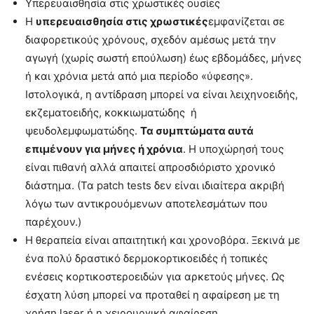
Υπερευαισθησία στις χρωστικές ουσίες
Η
υπερευαισθησία στις χρωστικές
εμφανίζεται σε
διαφορετικούς χρόνους, σχεδόν αμέσως μετά την
αγωγή (χωρίς σωστή επούλωση) έως εβδομάδες, μήνες
ή και χρόνια μετά από μια περίοδο «ύφεσης».
Ιστολογικά, η αντίδραση μπορεί να είναι λειχηνοειδής,
εκζεματοειδής, κοκκιωματώδης ή
ψευδολεμφωματώδης.
Τα συμπτώματα αυτά
επιμένουν για μήνες ή χρόνια
. Η υποχώρησή τους
είναι πιθανή αλλά απαιτεί απροσδιόριστο χρονικό
διάστημα. (Τα patch tests δεν είναι ιδιαίτερα ακριβή
λόγω των αντικρουόμενων αποτελεσμάτων που
παρέχουν.)
Η θεραπεία είναι απαιτητική και χρονοβόρα. Ξεκινά με
ένα πολύ δραστικό δερμοκορτικοειδές ή τοπικές
ενέσεις κορτικοστεροειδών για αρκετούς μήνες. Ως
έσχατη λύση μπορεί να προταθεί η αφαίρεση με τη
χρήση laser ή η χειρουργική αφαίρεση.