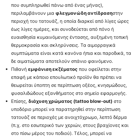
που συμπληρωθεί πάνω από ένας μήνας),
περιλαμβάνουν μια
φλεγμονώδη αντίδραση
στην
περιοχή του τατουάζ, η οποία διαρκεί από λίγες ώρες
έως λίγες ημέρες, και συνοδεύεται από πόνο ή
ευαισθησία κυμαινόμενης έντασης, αυξημένη τοπική
θερμοκρασία και σκληρύνσεις. Τα αιμορραγικά
συμπτώματα είναι κατά κανόνα ήπια και παροδικά, τα
δε αιματώματα αποτελούν σπάνιο φαινόμενο.
Πιθανή
εμφάνιση εκζέματος
που οφείλεται στην
επαφή με κάποιο επουλωτικό προϊόν θα πρέπει να
θεωρείται ύποπτη σε περίπτωση οξέος, κνησμώδους,
φυσαλιδώδους εξανθήματος στο σημείο εφαρμογής.
Επίσης,
διάχυση χρώματος (tattoo blow-out)
στο
υποδόριο μπορεί να παρατηρηθεί στην περίπτωση
τατουάζ σε περιοχές με ανοιχτόχρωμο, λεπτό δέρμα
(π.χ. στο εσωτερικό των χεριών, στους βραχίονες και
στο πίσω μέρος του ποδιού). Τέλος, μπορεί να