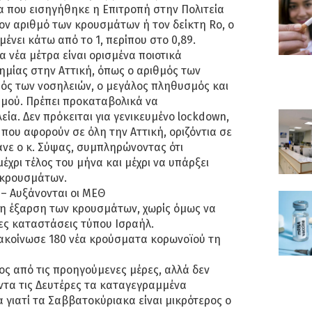
ρα που εισηγήθηκε η Επιτροπή στην Πολιτεία
τον αριθμό των κρουσμάτων ή τον δείκτη Ro, ο
μένει κάτω από το 1, περίπου στο 0,89.
α νέα μέτρα είναι ορισμένα ποιοτικά
ημίας στην Αττική, όπως ο αριθμός των
ός των νοσηλειών, ο μεγάλος πληθυσμός και
μού. Πρέπει προκαταβολικά να
ία. Δεν πρόκειται για γενικευμένο lockdown,
 που αφορούν σε όλη την Αττική, οριζόντια σε
ανε ο κ. Σύψας, συμπληρώνοντας ότι
έχρι τέλος του μήνα και μέχρι να υπάρξει
 κρουσμάτων.
 – Αυξάνονται οι ΜΕΘ
 η έξαρση των κρουσμάτων, χωρίς όμως να
ες καταστάσεις τύπου Ισραήλ.
νακοίνωσε 180 νέα κρούσματα κορωνοϊού τη
ρος από τις προηγούμενες μέρες, αλλά δεν
άντα τις Δευτέρες τα καταγεγραμμένα
α γιατί τα Σαββατοκύριακα είναι μικρότερος ο