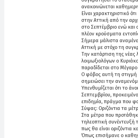
ανακοινώνεται καθημερ
Είναι χαρακτηριστικό ότ
στην Αττική από την αρχ
στο Σεπτέμβριο ενώ και 
πλέον κρούσματα εντοπ
Σήμερα μάλιστα αναμένετ
Αττική με στόχο τη συγ
Την κατάρτιση της νέας 
λοιμωξιολόγων ο Κυριάκ
παραδίδεται στο Μέγαρο
Ο φόβος αυτή τη στιγμή ε
σημειώσει την αναμενόμ
Υπενθυμίζεται ότι το άνο
Σεπτεμβρίου, προκειμένο
επιδημία, πράγμα που φαί
Σύψας: Οριζόντια τα μέτ
Στα μέτρα που προτάθηκ
τηλεοπτική συνέντευξή τ
πως θα είναι οριζόντια κ
Όπως επισήμανε ο καθηγ