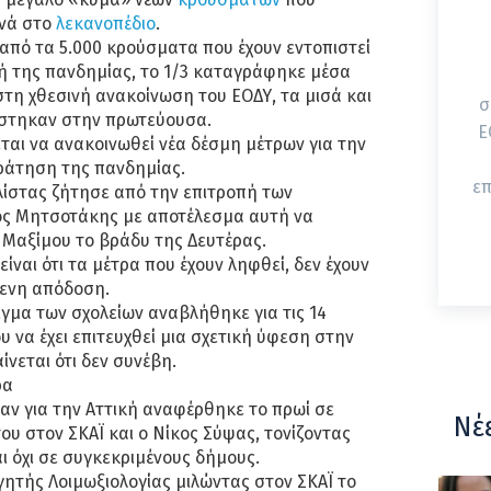
ινά στο
λεκανοπέδιο
.
ι από τα 5.000 κρούσματα που έχουν εντοπιστεί
ή της πανδημίας, το 1/3 καταγράφηκε μέσα
στη χθεσινή ανακοίνωση του ΕΟΔΥ, τα μισά και
σ
ίστηκαν στην πρωτεύουσα.
ΕΟΔΥ
αι να ανακοινωθεί νέα δέσμη μέτρων για την
κράτηση της πανδημίας.
επ
λίστας ζήτησε από την επιτροπή των
ος Μητσοτάκης με αποτέλεσμα αυτή να
 Μαξίμου το βράδυ της Δευτέρας.
ίναι ότι τα μέτρα που έχουν ληφθεί, δεν έχουν
ενη απόδοση.
ιγμα των σχολείων αναβλήθηκε για τις 14
υ να έχει επιτευχθεί μια σχετική ύφεση στην
νεται ότι δεν συνέβη.
ρα
αν για την Αττική αναφέρθηκε το πρωί σε
Νέ
ου στον ΣΚΑΪ και ο Νίκος Σύψας, τονίζοντας
αι όχι σε συγκεκριμένους δήμους.
ητής Λοιμωξιολογίας μιλώντας στον ΣΚΑΪ το