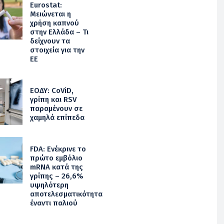
Eurostat:
Μειώνεται η
χρήση καπνού
στην Ελλάδα – Τι
δείχνουν τα
στοιχεία για την
ΕΕ
ΕΟΔΥ: CoViD,
γρίπη και RSV
παραμένουν σε
χαμηλά επίπεδα
FDA: Ενέκρινε το
πρώτο εμβόλιο
mRNA κατά της
γρίπης – 26,6%
υψηλότερη
αποτελεσματικότητα
έναντι παλιού