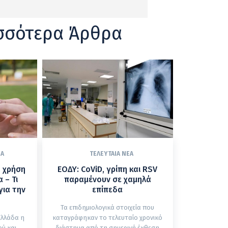
σσότερα Άρθρα
ΈΑ
ΤΕΛΕΥΤΑΊΑ ΝΈΑ
η χρήση
ΕΟΔΥ: CoViD, γρίπη και RSV
 – Τι
παραμένουν σε χαμηλά
για την
επίπεδα
Τα επιδημιολογικά στοιχεία που
Ελλάδα η
καταγράφηκαν το τελευταίο χρονικό
ύ και
διάστημα από τη σημερινή έκθεση