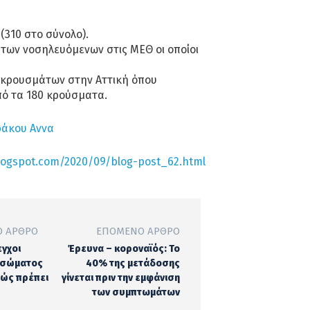
 (310 στο σύνολο).
των νοσηλευόμενων στις ΜΕΘ οι οποίοι
 κρουσμάτων στην Αττική όπου
ό τα 180 κρούσματα.
άκου Αννα
logspot.com/2020/09/blog-post_62.html
 ΆΡΘΡΟ
ΕΠΌΜΕΝΟ ΆΡΘΡΟ
εγχοι
Έρευνα – κοροναϊός: Το
 σώματος
40% της μετάδοσης
 Πώς πρέπει
γίνεται πριν την εμφάνιση
των συμπτωμάτων