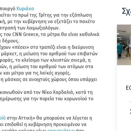
Σχ
πουργό
Κυριάκο
είται το πρωί της Τρίτης για την εξάπλωση
κή, με την κυβέρνηση να εξετάζει το πακέτο
πιτροπή των λοιμωξιολόγων.
 του CNN Greece, τα μέτρα θα είναι καθολικά
ά δήμους.
χουν «πέσει» στο τραπέζι είναι η διεύρυνση
 μάρκετ, η μείωση του αριθμού των επιβατών
ράς, το κλείσιμο των κλειστών σινεμά, η
ών, η μείωση του αριθμού των ατόμων στα
 και μέτρα για τις λαϊκές αγορές.
ήση μάσκας σε ανοιχτούς χώρους όπου υπάρχει
Ε
κοινωθούν από τον Νίκο Χαρδαλιά, κατά τη
νημέρωσης για την πορεία του κορωνοϊού το
οϊό
στην Αττική» θα μπορούσε να λέγεται η
χει επιδοθεί η κυβέρνηση προκειμένου να
ά μεγάλο «κύμα» νέων
κρουσμάτων
που