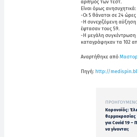
αριθμός των τεστ.
Είναι όμως ανησυχητικά:
-Οι 5 θάνατοι σε 24 ώρες
-Η συνεχιζόμενη αύξηση 
έφτασαν τους 59.
-Η μεγάλη συγκέντρωση
καταγράφηκαν τα 102 απ
Αναρτήθηκε από
Μαστορ
Πηγή:
http://medispin.b
ΠΡΟΗΓΟΎΜΕΝΟ
Κορονοϊός: Έλ
θερμοκρασίας
για Covid 19 –
να γίνονται;