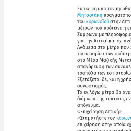
Σύσκεψη υπό τον πρωθυ
Μητσοτάκη
πραγματοποι
του
κορωνοϊού
στην Αττι
μέτρων που πρότεινε η ε
Σύμφωνα με πληροφορίες
για την Αττική και όχι αν
Ανάμεσα στα μέτρα που έ
του ωραρίου των σούπερ
στα Μέσα Μαζικής Μεταφο
απαγόρευση των συναυλι
τραπέζια των εστιατορίων
Εξετάζεται δε, και η χρ
συνωστισμός.
Τα εν λόγω μέτρα θα ανα
διάρκεια της τακτικής ε
απόγευμα.
«Επιχείρηση Αττική»
«Σταματήστε τον
κορων
επιχείρηση στην οποία έ
συγκρατήσει το σταθερ