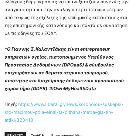
ελέγχους θερμοκρασίας να επανεξετάζουν συνεχώς την
αναγκαιότητα και την αναλογικότητα τέτοιων μέτρων
υπό το φως της εξέλιξης της επιδημικής κατάστασης και
της επιστημονικής κατανόησης και πάντα σε συνάρτηση
με τις οδηγίες του ΕΟΔΥ.
*Ο Γιάννης Σ. Καλαντζάκης είναι entrepreneur
υπηρεσιών υγείας, πιστοποιημένος Υπεύθυνος
Προστασίας Δεδομένων (DPOaaS) & σύμβουλος
επιχειρήσεων σε θέματα ιατρικού τουρισμού,
ποιότητας και διαχείρισης δεδομένων προσωπικού
χαρακτήρα (GDPR). #IOwnMyHealthData
Πηγή:
https://www.liberal.gr/news/koronoios-suskepsi-
sto-maximou-poia-einai-ta-pithana-metra-gia-tin-
attiki/323418
ΕΤΙΚΕΤΕΣ
Covid19
Επιστημονικά Νέα