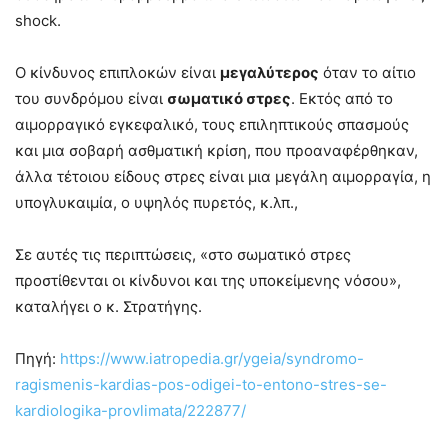
shock.
Ο κίνδυνος επιπλοκών είναι
μεγαλύτερος
όταν το αίτιο
του συνδρόμου είναι
σωματικό στρες
. Εκτός από το
αιμορραγικό εγκεφαλικό, τους επιληπτικούς σπασμούς
και μια σοβαρή ασθματική κρίση, που προαναφέρθηκαν,
άλλα τέτοιου είδους στρες είναι μια μεγάλη αιμορραγία, η
υπογλυκαιμία, ο υψηλός πυρετός, κ.λπ.,
Σε αυτές τις περιπτώσεις, «στο σωματικό στρες
προστίθενται οι κίνδυνοι και της υποκείμενης νόσου»,
καταλήγει ο κ. Στρατήγης.
Πηγή:
https://www.iatropedia.gr/ygeia/syndromo-
ragismenis-kardias-pos-odigei-to-entono-stres-se-
kardiologika-provlimata/222877/