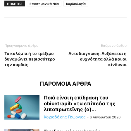
ΕΤΙΚΕΤΕΣ
Επιστημονικά Νέα
Καρδιολογία
Προηγούμενο άρθρο
Επόμενο άρθρο
Το κολύμπι ή το τρέξιμο
Αυτοδιάγνωση: Αυξάνεται η
δυναμώνει περισσότερο
συχνότητα αλλά και οι
την καρδιά;
κίνδυνοι
ΠΑΡΟΜΟΙΑ ΑΡΘΡΑ
Ποιά είναι η επίδραση του
obicetrapib στα επίπεδα της
λιποπρωτεϊνης (α)...
Κοχιαδάκης Γεώργιος
-
6 Αυγούστου 2026