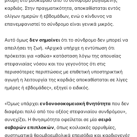
βλάβη στο μυοκάρδιο από το σύνδρομο ραγισμένης
καρδιάς. Στην πραγματικότητα, αποκαθίσταται εντός
ολίγων ημερών ή εβδομάδων, ενώ ο κίνδυνος να
επανεμφανιστεί το σύνδρομο είναι γενικά μικρός.
Αυτό όμως
δεν σημαίνει
ότι το σύνδρομο δεν μπορεί να
απειλήσει τη ζωή. «Αρχικά υπήρχε η εντύπωση ότι
πρόκειται για «αθώα» κατάσταση λόγω της απουσίας
στεφανιαίας νόσου και του γεγονότος ότι στις
περισσότερες περιπτώσεις με επιθετική υποστηρικτική
αγωγή η λειτουργία της καρδιάς αποκαθίσταται σε λίγες
ημέρες ή εβδομάδες», εξηγεί ο ειδικός.
«Όμως υπάρχει
ενδονοσοκομειακή θνητότητα
που δεν
διαφέρει πολύ από του οξέος στεφανιαίου συνδρόμου»,
συνεχίζει. Η θνησιμότητα οφείλεται σε μία
σειρά
σοβαρών επιπλοκών
, όπως κοιλιακές αρρυθμίες,
συστηματικά θρομβοεμβολικά επεισόδια και καρδιογενές