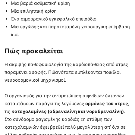
Μια βαριά ασθματική κρίση
Μία επιληπτική κρίση
Ένα αιμορραγικό εγκεφαλικό επεισόδιο
Μια εργώδης και παρατεταμένη χειρουργική επέμβαση
κ.α.
Πώς προκαλείται
Η ακριβής παθοφυσιολογία της καρδιοπάθειας από στρες
παραμένει ασαφής. Πιθανότατα εμπλέκονται ποικίλοι
νευροορμονικοί μηχανισμοί.
Ο οργανισμός για την αντιμετώπιση αιφνίδιων έντονων
καταστάσεων παράγει τις λεγόμενες
ορμόνες του στρες
,
τις
κατεχολαμίνες (αδρεναλίνη και νοραδρεναλίνη)
.
Στο σύνδρομο ραγισμένης καρδιάς «η στάθμη των
κατεχολαμινών έχει βρεθεί πολύ μεγαλύτερη απ’ ό,τι σε
άλλες σοβαρές καταστάσεις, π.χ. έμφραγμα μυοκαρδίου,