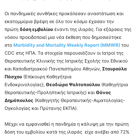
Οι πανδημικές συνθήκες προκάλεσαν αναστάτωση και
εκατομμύρια βρέφη σε όλο τον κόσμο έχασαν την
πρώτη
δόση εμβολίου
έναντι της ιλαράς. Για εξάρσεις της
νόσου προειδοποιεί μια νέα έκθεση που δημοσιεύτηκε
στο
Morbidity and Mortality Weekly Report (MMWR)
του
CDC στις ΗΠΑ. Τα στοιχεία παρουσιάζουν οι Ιατροί της
Θεραπευτικής Κλινικής της Ιατρικής Σχολής του Εθνικού
και Καποδιστριακού Πανεπιστημίου Αθηνών,
Σταυρούλα
Πάσχου
(Επίκουρη Καθηγήτρια
Ενδοκρινολογίας),
Θεοδώρα Ψαλτοπούλου
(Καθηγήτρια
Θεραπευτικής-Προληπτικής Ιατρικής) και
Θάνος
Δημόπουλος
(Καθηγητής Θεραπευτικής-Αιματολογίας-
Ογκολογίας και Πρύτανης ΕΚΠΑ).
Μέχρι να εμφανισθεί η πανδημία η κάλυψη με την πρώτη
δόση του εμβολίου κατά της ιλαράς είχε ανέβει από 72%