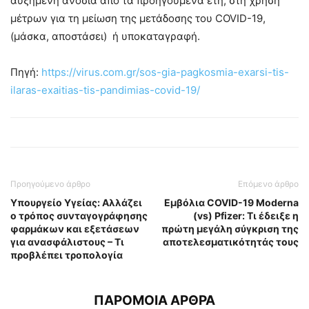
αυξημένη ανοσία από τα προηγούμενα έτη, στη χρήση
μέτρων για τη μείωση της μετάδοσης του COVID-19,
(μάσκα, αποστάσει) ή υποκαταγραφή.
Πηγή:
https://virus.com.gr/sos-gia-pagkosmia-exarsi-tis-
ilaras-exaitias-tis-pandimias-covid-19/
Προηγούμενο άρθρο
Επόμενο άρθρο
Υπουργείο Υγείας: Αλλάζει
Εμβόλια COVID-19 Moderna
ο τρόπος συνταγογράφησης
(vs) Pfizer: Τι έδειξε η
φαρμάκων και εξετάσεων
πρώτη μεγάλη σύγκριση της
για ανασφάλιστους – Τι
αποτελεσματικότητάς τους
προβλέπει τροπολογία
ΠΑΡΟΜΟΙΑ ΑΡΘΡΑ