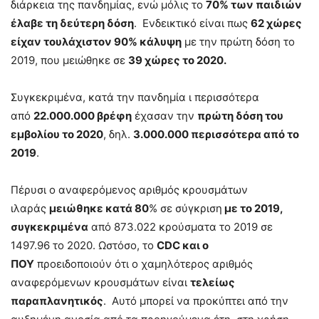
διάρκεια της πανδημίας, ενώ μόλις το
70% των παιδιών
έλαβε τη δεύτερη δόση
. Ενδεικτικό είναι πως
62 χώρες
είχαν τουλάχιστον 90% κάλυψη
με την πρώτη δόση το
2019, που μειώθηκε σε
39 χώρες το 2020.
Συγκεκριμένα, κατά την πανδημία ι περισσότερα
από
22.000.000 βρέφη
έχασαν την
πρώτη δόση του
εμβολίου το 2020
, δηλ.
3.000.000 περισσότερα από το
2019
.
Πέρυσι ο αναφερόμενος αριθμός κρουσμάτων
ιλαράς
μειώθηκε κατά 80
% σε σύγκριση
με το 2019,
συγκεκριμένα
από 873.022 κρούσματα το 2019 σε
1497.96 το 2020. Ωστόσο, το
CDC και ο
ΠΟΥ
προειδοποιούν ότι ο χαμηλότερος αριθμός
αναφερόμενων κρουσμάτων είναι
τελείως
παραπλανητικός
. Αυτό μπορεί να προκύπτει από την