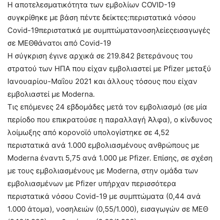
Η αποτελεσματικότητα των εμβολίων COVID-19
συγκρίθηκε με βάση πέντε δείκτες:περιστατικά νόσου
Covid-19περιστατικά με συμπτώματανοσηλείεςεισαγωγές
σε ΜΕΘθάνατοι από Covid-19
Η σύγκριση έγινε αρχικά σε 219.842 βετεράνους του
στρατού των ΗΠΑ που είχαν εμβολιαστεί με Pfizer μεταξύ
Ιανουαρίου-Μαΐου 2021 και άλλους τόσους που είχαν
εμβολιαστεί με Moderna.
Τις επόμενες 24 εβδομάδες μετά τον εμβολιασμό (σε μία
περίοδο που επικρατούσε η παραλλαγή Άλφα), ο κίνδυνος
λοίμωξης από κορονοϊό υπολογίστηκε σε 4,52
περιστατικά ανά 1.000 εμβολιασμένους ανθρώπους με
Moderna έναντι 5,75 ανά 1.000 με Pfizer. Επίσης, σε σχέση
με τους εμβολιασμένους με Moderna, στην ομάδα των
εμβολιασμένων με Pfizer υπήρχαν περισσότερα
περιστατικά νόσου Covid-19 με συμπτώματα (0,44 ανά
1.000 άτομα), νοσηλειών (0,55/1.000), εισαγωγών σε ΜΕΘ