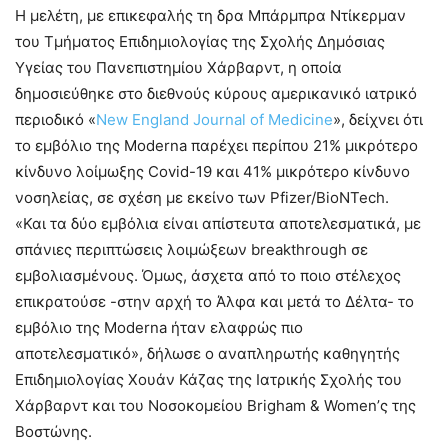
Η μελέτη, με επικεφαλής τη δρα Μπάρμπρα Ντίκερμαν
του Τμήματος Επιδημιολογίας της Σχολής Δημόσιας
Υγείας του Πανεπιστημίου Χάρβαρντ, η οποία
δημοσιεύθηκε στο διεθνούς κύρους αμερικανικό ιατρικό
περιοδικό «
New England Journal of Medicine
», δείχνει ότι
το εμβόλιο της Moderna παρέχει περίπου 21% μικρότερο
κίνδυνο λοίμωξης Covid-19 και 41% μικρότερο κίνδυνο
νοσηλείας, σε σχέση με εκείνο των Pfizer/BioNTech.
«Και τα δύο εμβόλια είναι απίστευτα αποτελεσματικά, με
σπάνιες περιπτώσεις λοιμώξεων breakthrough σε
εμβολιασμένους. Όμως, άσχετα από το ποιο στέλεχος
επικρατούσε -στην αρχή το Άλφα και μετά το Δέλτα- το
εμβόλιο της Moderna ήταν ελαφρώς πιο
αποτελεσματικό», δήλωσε ο αναπληρωτής καθηγητής
Επιδημιολογίας Χουάν Κάζας της Ιατρικής Σχολής του
Χάρβαρντ και του Νοσοκομείου Brigham & Women’ς της
Βοστώνης.