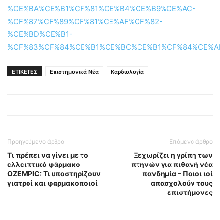
%CE%BA%CE%B1%CF%81%CE%B4%CE%B9%CE%AC-
%CF%87%CF%89%CF%81%CE%AF%CF%82-
%CE%BD%CE%B1-
%CF%83%CF%84%CE%B1%CE%BC%CE%B1%CF%84%CE%A
ΕΤΙΚΕΤΕΣ
Επιστημονικά Νέα
Καρδιολογία
Προηγούμενο άρθρο
Επόμενο άρθρο
Τι πρέπει να γίνει με το
Ξεχωρίζει η γρίπη των
ελλειπτικό φάρμακο
πτηνών για πιθανή νέα
OZEMPIC: Τι υποστηρίζουν
πανδημία – Ποιοι ιοί
γιατροί και φαρμακοποιοί
απασχολούν τους
επιστήμονες