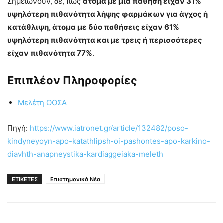
Σημειώνουν, δε, πως
άτομα με μία πάθηση είχαν 31%
υψηλότερη πιθανότητα λήψης φαρμάκων για άγχος ή
κατάθλιψη, άτομα με δύο παθήσεις είχαν 61%
υψηλότερη πιθανότητα και με τρεις ή περισσότερες
είχαν πιθανότητα 77%
.
Επιπλέον Πληροφορίες
Μελέτη ΟΟΣΑ
Πηγή:
https://www.iatronet.gr/article/132482/poso-
kindyneyoyn-apo-katathlipsh-oi-pashontes-apo-karkino-
diavhth-anapneystika-kardiaggeiaka-meleth
ΕΤΙΚΕΤΕΣ
Επιστημονικά Νέα