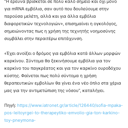
“Η έρευνα βρίσκεται σε πολύ καλό σημείο και όχι μόνο
για mRNA εμβόλια, σαν αυτό που δουλεύουμε στην
παρούσα μελέτη, αλλά και για άλλα εμβόλια
διαφορετικών τεχνολογιών», επισημαίνει η ογκολόγος,
σημειώνοντας πως η χρήση της τεχνητής νοημοσύνης
συμβάλει στην περαιτέρω επιτάχυνση.
«Έχει ανοίξει ο δρόμος για εμβόλια κατά άλλων μορφών
καρκίνου. Σύντομα θα ξεκινήσουμε εμβόλια για τον
καρκίνο του παγκρέατος και για τον καρκίνο ουροδόχου
κύστης. Φαίνεται πως πολύ σύντομα η χρήση
θεραπευτικών εμβολίων θα γίνει ένα νέο όπλο στα χέρια
μας για την αντιμετώπιση της νόσου”, καταλήγει.
Πηγή:
https://www.iatronet.gr/article/126440/sofia-mpaka-
pos-leitoyrgei-to-therapeytiko-emvolio-gia-ton-karkino-
toy-pneymona-