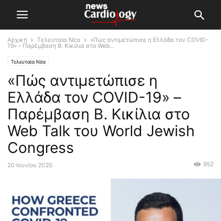
Αρχική
Τελευταία Νέα
«Πώς αντιμετώπισε η Ελλάδα τον COVID-
19» – Παρέμβαση Β. Κικίλια στο Web...
Τελευταία Νέα
«Πώς αντιμετώπισε η
Ελλάδα τον COVID-19» –
Παρέμβαση Β. Κικίλια στο
Web Talk του World Jewish
Congress
952
20 Ιουνίου 2020