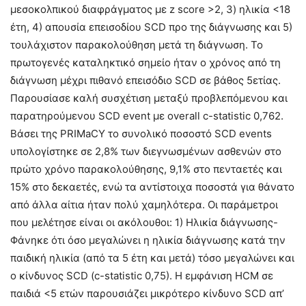
μεσοκολπικού διαφράγματος με z score >2, 3) ηλικία <18
έτη, 4) απουσία επεισοδίου SCD προ της διάγνωσης και 5)
τουλάχιστον παρακολούθηση μετά τη διάγνωση. To
πρωτογενές καταληκτικό σημείο ήταν ο χρόνος από τη
διάγνωση μέχρι πιθανό επεισόδιο SCD σε βάθος 5ετίας.
Παρουσίασε καλή συσχέτιση μεταξύ προβλεπόμενου και
παρατηρούμενου SCD event με overall c-statistic 0,762.
Βάσει της PRIMaCY το συνολικό ποσοστό SCD events
υπολογίστηκε σε 2,8% των διεγνωσμένων ασθενών στο
πρώτο χρόνο παρακολούθησης, 9,1% στο πενταετές και
15% στο δεκαετές, ενώ τα αντίστοιχα ποσοστά για θάνατο
από άλλα αίτια ήταν πολύ χαμηλότερα. Οι παράμετροι
που μελέτησε είναι οι ακόλουθοι: 1) Ηλικία διάγνωσης-
Φάνηκε ότι όσο μεγαλώνει η ηλικία διάγνωσης κατά την
παιδική ηλικία (από τα 5 έτη και μετά) τόσο μεγαλώνει και
ο κίνδυνος SCD (c-statistic 0,75). Η εμφάνιση HCM σε
παιδιά <5 ετών παρουσιάζει μικρότερο κίνδυνο SCD απ’