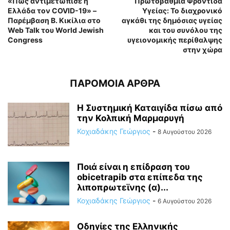
«Πώς αντιμετώπισε η
Πρωτοβάθμια Φροντίδα
Ελλάδα τον COVID-19» –
Υγείας: Το διαχρονικό
Παρέμβαση Β. Κικίλια στο
αγκάθι της δημόσιας υγείας
Web Talk του World Jewish
και του συνόλου της
Congress
υγειονομικής περίθαλψης
στην χώρα
ΠΑΡΟΜΟΙΑ ΑΡΘΡΑ
Η Συστημική Καταιγίδα πίσω από
την Κολπική Μαρμαρυγή
Κοχιαδάκης Γεώργιος
-
8 Αυγούστου 2026
Ποιά είναι η επίδραση του
obicetrapib στα επίπεδα της
λιποπρωτεϊνης (α)...
Κοχιαδάκης Γεώργιος
-
6 Αυγούστου 2026
Οδηγίες της Ελληνικής