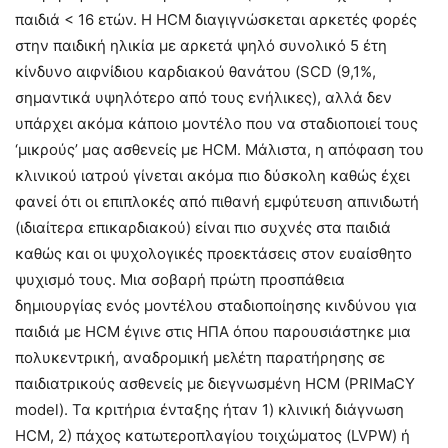
παιδιά < 16 ετών. H ΗCM διαγιγνώσκεται αρκετές φορές
στην παιδική ηλικία με αρκετά ψηλό συνολικό 5 έτη
κίνδυνο αιφνίδιου καρδιακού θανάτου (SCD (9,1%,
σημαντικά υψηλότερο από τους ενήλικες), αλλά δεν
υπάρχει ακόμα κάποιο μοντέλο που να σταδιοποιεί τους
‘μικρούς’ μας ασθενείς με HCM. Μάλιστα, η απόφαση του
κλινικού ιατρού γίνεται ακόμα πιο δύσκολη καθώς έχει
φανεί ότι οι επιπλοκές από πιθανή εμφύτευση απινιδωτή
(ιδιαίτερα επικαρδιακού) είναι πιο συχνές στα παιδιά
καθώς και οι ψυχολογικές προεκτάσεις στον ευαίσθητο
ψυχισμό τους. Μια σοβαρή πρώτη προσπάθεια
δημιουργίας ενός μοντέλου σταδιοποίησης κινδύνου για
παιδιά με HCM έγινε στις ΗΠΑ όπου παρουσιάστηκε μια
πολυκεντρική, αναδρομική μελέτη παρατήρησης σε
παιδιατρικούς ασθενείς με διεγνωσμένη HCM (PRIMaCY
model). Τα κριτήρια ένταξης ήταν 1) κλινική διάγνωση
HCM, 2) πάχος κατωτεροπλαγίου τοιχώματος (LVPW) ή