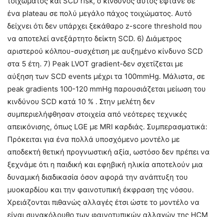
τοιχώματος και SCD risk, ο κίνδυνος αυτός έφτανε σε
ένα plateau σε πολύ μεγάλο πάχος τοιχώματος. Αυτό
δείχνει ότι δεν υπάρχει ξεκάθαρο z-score threshold που
να αποτελεί ανεξάρτητο δείκτη SCD. 6) Διάμετρος
αριστερού κόλπου-συσχέτιση με αυξημένο κίνδυνο SCD
στα 5 έτη. 7) Peak LVOT gradient-δεν σχετίζεται με
αύξηση των SCD events μέχρι τα 100mmHg. Μάλιστα, σε
peak gradients 100-120 mmHg παρουσιάζεται μείωση του
κινδύνου SCD κατά 10 % . Στην μελέτη δεν
συμπεριελήφθησαν στοιχεία από νεότερες τεχνικές
απεικόνισης, όπως LGE με MRI καρδιάς. Συμπερασματικά:
Πρόκειται για ένα πολλά υποσχόμενο μοντέλο με
αποδεκτή θετική προγνωστική αξία, ωστόσο δεν πρέπει να
ξεχνάμε ότι η παιδική και εφηβική ηλικία αποτελούν μια
δυναμική διαδικασία όσον αφορά την ανάπτυξη του
μυοκαρδίου και την φαινοτυπική έκφραση της νόσου.
Χρειάζονται πιθανώς αλλαγές έτσι ώστε το μοντέλο να
είναι συνακόλουθο των φαινοτυπικών αλλαγών της HCM