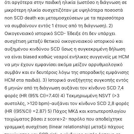
ότι αργότερα στην παιδική ηλικία (ωστόσο η διάγνωση σε
μικρότερη ηλικία συσχετιζόταν με υψηλότερα ποσοστά
non SCD death και μεταμοσχεύσεων με τα περισσότερα
να συμβαίνουν εντός 1 έτους από τη διάγνωση). 2)
Οικογενειακό ιστορικό SCD- Έδειξε ότι δεν υπάρχει
συσχέτιση μεταξύ θετικού οικογενειακού ιστορικού και
αυξημένου κινδύνου SCD (ίσως η συγκεκριμένη δήλωση
να είναι biased καθώς νεαροί ενήλικες συγγενείς με HCM
να μην έχουν εμφανίσει ακόμα μείζον αρρυθμιολογικό
συμβάν και εν δευτέροις λόγω της σποραδικής εμφάνισης
HCM στα παιδιά). 3) Ιστορικό ανεξήγητης συγκοπής εντός
6 μηνών από τη διάγνωση αυξάνει τον κίνδυνο SCD 7,4
φορές (HR (95% CI)=7.40) 4) Τεκμηριωμένη NSVT (>3
συστολές, >120 bpm)-αυξάνει τον κίνδυνο SCD 2,8 φορές
(HR ((95%CI) =2.87) 5) Πάχος ΜΚΔ και κατωτεροπλαγίου
τοιχώματος βάσει z score>2- παρόλο που αποδείχτηκε
γραμμική συσχέτιση (linear relationship) μεταξύ πάχους