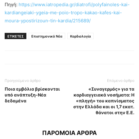
Πηγή:
https://www.iatropedia.gr/diatrofi/polyfainoles-kai-
kardiangeiaki-ygeia-me-poio-tropo-kakao-kafes-kai-
moura-ypostirizoun-tin-kardia/215689/
ΕΤΙΚΕΤΕΣ
Επιστημονικά Νέα
Καρδιολογία
Προηγούμενο άρθρο
Επόμενο άρθρο
Ποια εμβόλια βρίσκονται
«Συναγερμός» για τα
υπό ανάπτυξη-Νέα
καρδιαγγειακά νοσήματα: Η
δεδομένα
«πληγή» του καπνίσματος
στην Ελλάδα και οι 1,7 εκατ.
θάνατοι στην Ε.Ε.
ΠΑΡΟΜΟΙΑ ΑΡΘΡΑ