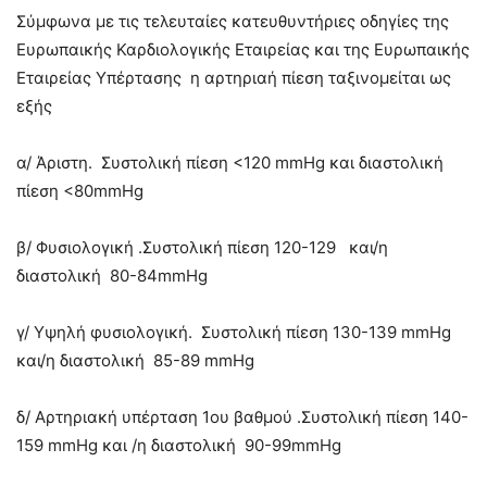
Σύμφωνα με τις τελευταίες κατευθυντήριες οδηγίες της
Ευρωπαικής Καρδιολογικής Εταιρείας και της Ευρωπαικής
Εταιρείας Υπέρτασης η αρτηριαή πίεση ταξινομείται ως
εξής
α/ Άριστη. Συστολική πίεση <120 mmHg και διαστολική
πίεση <80mmHg
β/ Φυσιολογική .Συστολική πίεση 120-129 και/η
διαστολική 80-84mmHg
γ/ Υψηλή φυσιολογική. Συστολική πίεση 130-139 mmHg
και/η διαστολική 85-89 mmHg
δ/ Αρτηριακή υπέρταση 1ου βαθμού .Συστολική πίεση 140-
159 mmHg και /η διαστολική 90-99mmHg