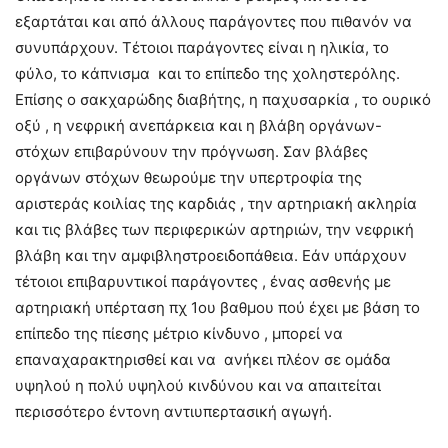
εξαρτάται και από άλλους παράγοντες που πιθανόν να
συνυπάρχουν. Τέτοιοι παράγοντες είναι η ηλικία, το
φύλο, το κάπνισμα και το επίπεδο της χοληστερόλης.
Επίσης ο σακχαρώδης διαβήτης, η παχυσαρκία , το ουρικό
οξύ , η νεφρική ανεπάρκεια και η βλάβη οργάνων-
στόχων επιβαρύνουν την πρόγνωση. Σαν βλάβες
οργάνων στόχων θεωρούμε την υπερτροφία της
αριστεράς κοιλίας της καρδιάς , την αρτηριακή ακληρία
και τις βλάβες των περιφερικών αρτηριών, την νεφρική
βλάβη και την αμφιβληστροειδοπάθεια. Εάν υπάρχουν
τέτοιοι επιβαρυντικοί παράγοντες , ένας ασθενής με
αρτηριακή υπέρταση πχ 1ου βαθμου πού έχει με βάση το
επίπεδο της πίεσης μέτριο κίνδυνο , μπορεί να
επαναχαρακτηρισθεί και να ανήκει πλέον σε ομάδα
υψηλού η πολύ υψηλού κινδύνου και να απαιτείται
περισσότερο έντονη αντιυπερτασική αγωγή.