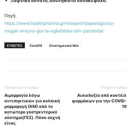
Ξαφνικό δυνατό, ασυνήθιστο πονοκέφαλο.
Πηγή:
https://www.healthpharma.gr/research/papanagiotoy-
megali-ereyna-gia-ta-egkefalika-stin-pandimia/
ΕΤΙΚΕΤΕΣ
Covid19
Επιστημονικά Νέα
Προηγούμενο άρθρο
Επόμενο άρθρο
Αιμορραγία λόγω
Αισιοδοξία από κοκτέιλ
αντιπηκτικών για κολπική
φαρμάκων για την COVID-
μαρμαρυγή (ΚΜ) από το
19
κατώτερο γαστρεντερικό
σύστημα(ΓΕΣ). Πόσο συχνή
είναι;