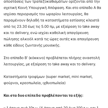
αποστάσεις των τραπεζοκαθισμάτων ορίζονται από την
σχετική Κοινή Υπουργική Απόφαση. Και στο επίπεδο Α θα
ισχύσει περιορισμός του ωραρίου λειτουργίας, θα
παραμένουν δηλαδή τα καταστήματα εστίασης κλειστά
από τις 23.30 έως τις 5.00 πμ, με εξαίρεση τo take away
και τo delivery, ενώ ισχύει καθολική απαγόρευση
πώλησης αλκοόλ κατά τις ώρες αυτές και απαγόρευση
κάθε είδους ζωντανής μουσικής.
Στο επίπεδο Β’ (κόκκινο) προβλέπεται πλήρης αναστολή
λειτουργίας, με εξαίρεση το take away και το delivery.
Καταστήματα τροφίμων (super market, mini market,
φούρνοι, κρεοπωλεία, ιχθυοπωλεία)
Και στα δυο επίπεδα προβλέπονται τα εξής:
– 1 άτομο ανά 10τ.μ. (4 άτομα από 20 έως 100 τ.μ. και 1