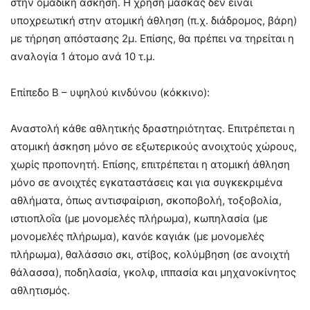
στην ομαδική άσκηση. Η χρήση μάσκας δεν είναι
υποχρεωτική στην ατομική άθληση (π.χ. διάδρομος, βάρη)
με τήρηση απόστασης 2μ. Επίσης, θα πρέπει να τηρείται η
αναλογία 1 άτομο ανά 10 τ.μ.
Επίπεδο Β – υψηλού κινδύνου (κόκκινο):
Αναστολή κάθε αθλητικής δραστηριότητας. Επιτρέπεται η
ατομική άσκηση μόνο σε εξωτερικούς ανοιχτούς χώρους,
χωρίς προπονητή. Επίσης, επιτρέπεται η ατομική άθληση
μόνο σε ανοιχτές εγκαταστάσεις και για συγκεκριμένα
αθλήματα, όπως αντισφαίριση, σκοποβολή, τοξοβολία,
ιστιοπλοΐα (με μονομελές πλήρωμα), κωπηλασία (με
μονομελές πλήρωμα), κανόε καγιάκ (με μονομελές
πλήρωμα), θαλάσσιο σκι, στίβος, κολύμβηση (σε ανοιχτή
θάλασσα), ποδηλασία, γκολφ, ιππασία και μηχανοκίνητος
αθλητισμός.