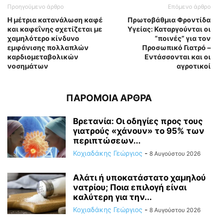
Προηγούμενο άρθρο
Επόμενο άρθρο
Η μέτρια κατανάλωση καφέ
Πρωτοβάθμια Φροντίδα
και καφεΐνης σχετίζεται με
Υγείας: Καταργούνται οι
χαμηλότερο κίνδυνο
“ποινές” για τον
εμφάνισης πολλαπλών
Προσωπικό Γιατρό –
καρδιομεταβολικών
Εντάσσονται και οι
νοσημάτων
αγροτικοί
ΠΑΡΟΜΟΙΑ ΑΡΘΡΑ
Βρετανία: Οι οδηγίες προς τους
γιατρούς «χάνουν» το 95% των
περιπτώσεων...
Κοχιαδάκης Γεώργιος
-
8 Αυγούστου 2026
Αλάτι ή υποκατάστατο χαμηλού
νατρίου; Ποια επιλογή είναι
καλύτερη για την...
Κοχιαδάκης Γεώργιος
-
8 Αυγούστου 2026