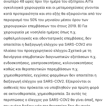
ανώτερο 48 ώρες πριν την ημέρα του εξιτηρίου.Α)Τα
ογκολογικά χειρουργεία και οι μεταμοσχεύσεις γίνονται
κατά προτεραιότητα και στο εξής θα εξαιρούνται από τον
περιορισμό του 50% του μηνιαίου μέσου όρου των
χειρουργικών επεμβάσεων του έτους 2019. Β) Για
χειρουργεία με νοσηλεία ημέρας όπως π.χ.
οφθαλμολογικές και οδοντιατρικές επεμβάσεις, δεν
απαιτείται η διεξαγωγή ελέγχου για SARS-COV2 στο
πλαίσιο του προεγχειρητικού ελέγχου.Σχετικά με τη
διενέργεια επεμβατικών διαγνωστικών εξετάσεων π.χ.
ενδοσκοπήσεις, γαστροσκοπήσεις, κολονοσκοπήσεις
καθώς και θεραπευτικών παρεμβάσεων π.χ.
χημειοθεραπείες, εγχύσεις φαρμάκων δεν απαιτείται η
διεξαγωγή ελέγχου για SARS-COV2. Εξαιρούνται οι
ασθενείς που πρόκειται να υποβληθούν για πρώτη φορά
σε ακτινοθεραπεία, χημειοθεραπεία. Σε αυτές τις
περιπτώσεις ο έλεγχος για SARS-COV2 θα γίνει άπαξ, πριν
την ημέρα διεξαγωγής της θεραπείας.Στις ιδιωτικές