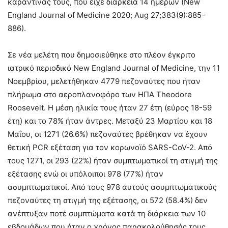
καραντίνας τους, που είχε διάρκεια 14 ημερών (New
England Journal of Medicine 2020; Aug 27;383(9):885-
886).
Σε νέα μελέτη που δημοσιεύθηκε στο πλέον έγκριτο
ιατρικό περιοδικό New England Journal of Medicine, την 11
Νοεμβρίου, μελετήθηκαν 4779 πεζοναύτες που ήταν
πλήρωμα στο αεροπλανοφόρο των ΗΠΑ Τheodore
Roosevelt. Η μέση ηλικία τους ήταν 27 έτη (εύρος 18-59
έτη) και το 78% ήταν άντρες. Μεταξύ 23 Μαρτίου και 18
Μαΐου, οι 1271 (26.6%) πεζοναύτες βρέθηκαν να έχουν
θετική PCR εξέταση για τον κορωνοϊό SARS-CoV-2. Aπό
τους 1271, οι 293 (22%) ήταν συμπτωματικοί τη στιγμή της
εξέτασης ενώ οι υπόλοιποι 978 (77%) ήταν
ασυμπτωματικοί. Από τους 978 αυτούς ασυμπτωματικούς
πεζοναύτες τη στιγμή της εξέτασης, οι 572 (58.4%) δεν
ανέπτυξαν ποτέ συμπτώματα κατά τη διάρκεια των 10
εβδομάδων που ήταν ο χρόνος παρακολούθησής τους.