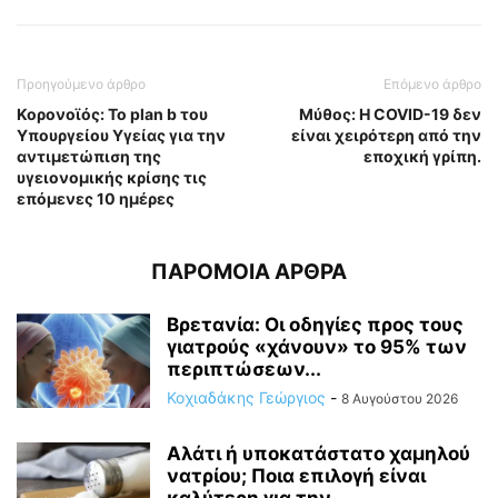
Προηγούμενο άρθρο
Επόμενο άρθρο
Κορονοϊός: Το plan b του
Μύθος: Η COVID-19 δεν
Υπουργείου Υγείας για την
είναι χειρότερη από την
αντιμετώπιση της
εποχική γρίπη.
υγειονομικής κρίσης τις
επόμενες 10 ημέρες
ΠΑΡΟΜΟΙΑ ΑΡΘΡΑ
Βρετανία: Οι οδηγίες προς τους
γιατρούς «χάνουν» το 95% των
περιπτώσεων...
Κοχιαδάκης Γεώργιος
-
8 Αυγούστου 2026
Αλάτι ή υποκατάστατο χαμηλού
νατρίου; Ποια επιλογή είναι