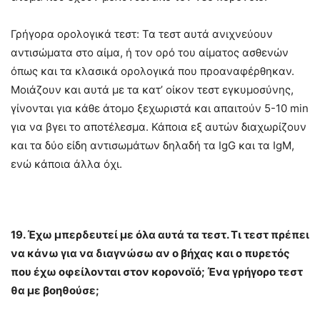
Γρήγορα ορολογικά τεστ: Τα τεστ αυτά ανιχνεύουν
αντισώματα στο αίμα, ή τον ορό του αίματος ασθενών
όπως και τα κλασικά ορολογικά που προαναφέρθηκαν.
Μοιάζουν και αυτά με τα κατ’ οίκον τεστ εγκυμοσύνης,
γίνονται για κάθε άτομο ξεχωριστά και απαιτούν 5-10 min
για να βγει το αποτέλεσμα. Κάποια εξ αυτών διαχωρίζουν
και τα δύο είδη αντισωμάτων δηλαδή τα IgG και τα IgM,
ενώ κάποια άλλα όχι.
19. Έχω μπερδευτεί με όλα αυτά τα τεστ. Τι τεστ πρέπει
να κάνω για να διαγνώσω αν ο βήχας και ο πυρετός
που έχω οφείλονται στον κορονοϊό; Ένα γρήγορο τεστ
θα με βοηθούσε;