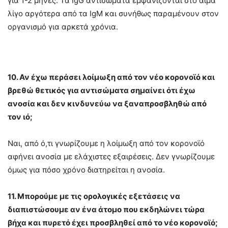
για 1-2 μήνες. Τα IgG αντισώματα εμφανίζονται στο αίμα
λίγο αργότερα από τα IgM και συνήθως παραμένουν στον
οργανισμό για αρκετά χρόνια.
10. Αν έχω περάσει λοίμωξη από τον νέο κορονοϊό και
βρεθώ θετικός για αντισώματα σημαίνει ότι έχω
ανοσία και δεν κινδυνεύω να ξαναπροσβληθώ από
τον ιό;
Ναι, από ό,τι γνωρίζουμε η λοίμωξη από τον κορονοϊό
αφήνει ανοσία με ελάχιστες εξαιρέσεις. Δεν γνωρίζουμε
όμως για πόσο χρόνο διατηρείται η ανοσία.
11. Μπορούμε με τις ορολογικές εξετάσεις να
διαπιστώσουμε αν ένα άτομο που εκδηλώνει τώρα
βήχα και πυρετό έχει προσβληθεί από το νέο κορονοϊό;