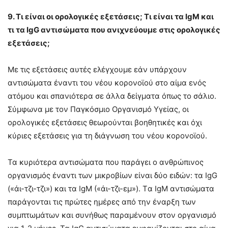
9. Τι είναι οι ορολογικές εξετάσεις; Τι είναι τα IgM και
τι τα IgG αντισώματα που ανιχνεύουμε στις ορολογικές
εξετάσεις;
Με τις εξετάσεις αυτές ελέγχουμε εάν υπάρχουν
αντισώματα έναντι του νέου κορονοϊού στο αίμα ενός
ατόμου και σπανιότερα σε άλλα δείγματα όπως το σάλιο.
Σύμφωνα με τον Παγκόσμιο Οργανισμό Υγείας, οι
ορολογικές εξετάσεις θεωρούνται βοηθητικές και όχι
κύριες εξετάσεις για τη διάγνωση του νέου κορονοϊού.
Τα κυριότερα αντισώματα που παράγει ο ανθρώπινος
οργανισμός έναντι των μικροβίων είναι δύο ειδών: τα IgG
(«άι-τζι-τζι») και τα IgM («άι-τζι-εμ»). Tα IgM αντισώματα
παράγονται τις πρώτες ημέρες από την έναρξη των
συμπτωμάτων και συνήθως παραμένουν στον οργανισμό