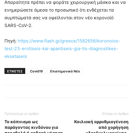
Απαραίτητα πρέπει να φοράτε χειρουργική μάσκα και να
ενημερώσετε άμεσα το προσωπικό ότι ενδέχεται τα
συμπτώματά σας να οφείλονται στον νέο κορονοϊό
SARS-CoV-2.
Πηγή:
https://www.flash.gr/greece/1582656/koronoios-
test-23-erotiseis-kai-apantiseis-gia-tis-diagnostikes-
eksetaseis
ΕΤΙΚΕΤΕΣ
Covid19
Επιστημονικά Νέα
Προηγούμενο άρθρο
Επόμενο άρθρο
Το κάπνισμα ως
Κοιλιακή αρρυθμιογένεση
παράγοντας κινδύνου για
από χορήγηση
προσβολή ή σοβαρή νόσηση
υδροξυχλωροκίνης-