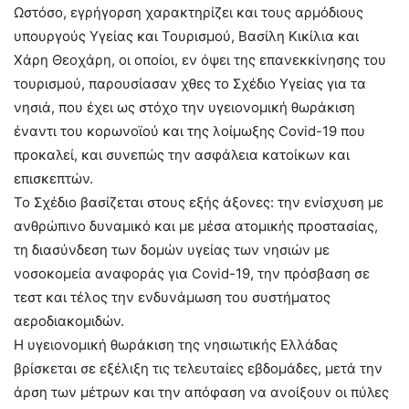
Ωστόσο, εγρήγορση χαρακτηρίζει και τους αρμόδιους
υπουργούς Υγείας και Τουρισμού, Βασίλη Κικίλια και
Χάρη Θεοχάρη, οι οποίοι, εν όψει της επανεκκίνησης του
τουρισμού, παρουσίασαν χθες το Σχέδιο Υγείας για τα
νησιά, που έχει ως στόχο την υγειονομική θωράκιση
έναντι του κορωνοϊού και της λοίμωξης Covid-19 που
προκαλεί, και συνεπώς την ασφάλεια κατοίκων και
επισκεπτών.
Το Σχέδιο βασίζεται στους εξής άξονες: την ενίσχυση με
ανθρώπινο δυναμικό και με μέσα ατομικής προστασίας,
τη διασύνδεση των δομών υγείας των νησιών με
νοσοκομεία αναφοράς για Covid-19, την πρόσβαση σε
τεστ και τέλος την ενδυνάμωση του συστήματος
αεροδιακομιδών.
Η υγειονομική θωράκιση της νησιωτικής Ελλάδας
βρίσκεται σε εξέλιξη τις τελευταίες εβδομάδες, μετά την
άρση των μέτρων και την απόφαση να ανοίξουν οι πύλες