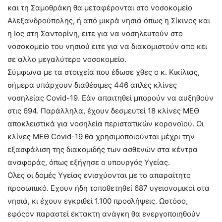
και τη Σαμοθράκη θα μεταφέρονται στο νοσοκομείο
Αλεξανδρούπολης, ή από μικρά νησιά όπως η Σίκινος και
η Ιος στη Σαντορίνη, ειτε για να νοσηλευτούν στο
νοσοκομείο του νησιού ειτε για να διακομιστούν απο κει
σε αλλο μεγαλύτερο νοσοκομείο.
Σύμφωνα με τα στοιχεία που έδωσε χθες ο κ. Κικίλιας,
σήμερα υπάρχουν διαθέσιμες 446 απλές κλίνες
νοσηλείας Covid-19. Εάν απαιτηθεί μπορούν να αυξηθούν
στις 694. Παράλληλα, έχουν δεσμευτεί 18 κλίνες ΜΕΘ
αποκλειστικά για νοσηλεία περιστατικών κορονοϊού. Οι
κλίνες ΜΕΘ Covid-19 θα χρησιμοποιούνται μέχρι την
εξασφάλιση της διακομιδής των ασθενών στα κέντρα
αναφοράς, όπως εξήγησε ο υπουργός Υγείας.
Ολες οι δομές Υγείας ενισχύονται με το απαραίτητο
προσωπικό. Εχουν ήδη τοποθετηθεί 687 υγειονομικοί στα
νησιά, κι έχουν εγκριθεί 1.100 προσλήψεις. Ωστόσο,
εφόςον παραστεί έκτακτη ανάγκη θα ενεργοποιηθούν