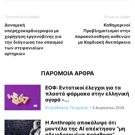
Προηγούμενο άρθρο
Επόμενο άρθρο
Δυναμική
Καθημερινοί
υπερηχοκαρδιογραφία με
Προβληματισμοί στην
χορήγηση εργονοβίνης για
παρακολούθηση ασθενών
την διάγνωση του σπασμού
με Καρδιακή Ανεπάρκεια
των στεφανιαίων
αρτηριών
ΠΑΡΟΜΟΙΑ ΑΡΘΡΑ
ΕΟΦ: Εντατικοί έλεγχοι για τα
πλαστά φάρμακα στην ελληνική
αγορά –...
Κοχιαδάκης Γεώργιος
-
5 Αυγούστου 2026
Η Anthropic αποκάλυψε ότι
μοντέλα της AI απέκτησαν “μη
αδειοδοτημένη πρόσβαση”...