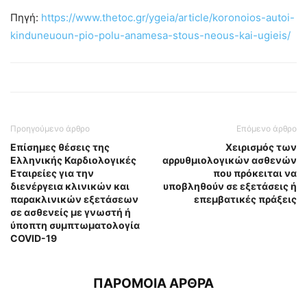
Πηγή:
https://www.thetoc.gr/ygeia/article/koronoios-autoi-
kinduneuoun-pio-polu-anamesa-stous-neous-kai-ugieis/
Προηγούμενο άρθρο
Επόμενο άρθρο
Επίσημες θέσεις της
Χειρισμός των
Ελληνικής Καρδιολογικές
αρρυθμιολογικών ασθενών
Εταιρείες για την
που πρόκειται να
διενέργεια κλινικών και
υποβληθούν σε εξετάσεις ή
παρακλινικών εξετάσεων
επεμβατικές πράξεις
σε ασθενείς με γνωστή ή
ύποπτη συμπτωματολογία
COVID-19
ΠΑΡΟΜΟΙΑ ΑΡΘΡΑ