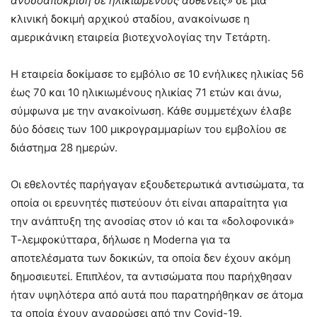
ανοσοαπόκριση σε ηλικιωμένους ασθενείς»
σε μια
κλινική δοκιμή αρχικού σταδίου, ανακοίνωσε η
αμερικάνικη εταιρεία βιοτεχνολογίας την Τετάρτη.
Η εταιρεία δοκίμασε το εμβόλιο σε 10 ενήλικες ηλικίας 56
έως 70 και 10 ηλικιωμένους ηλικίας 71 ετών και άνω,
σύμφωνα με την ανακοίνωση. Κάθε συμμετέχων έλαβε
δύο δόσεις των 100 μικρογραμμαρίων του εμβολίου σε
διάστημα 28 ημερών.
Οι εθελοντές παρήγαγαν εξουδετερωτικά αντισώματα, τα
οποία οι ερευνητές πιστεύουν ότι είναι απαραίτητα για
την ανάπτυξη της ανοσίας στον ιό και τα «δολοφονικά»
Τ-λεμφοκύτταρα, δήλωσε η Moderna για τα
αποτελέσματα των δοκικών, τα οποία δεν έχουν ακόμη
δημοσιευτεί. Επιπλέον, τα αντισώματα που παρήχθησαν
ήταν υψηλότερα από αυτά που παρατηρήθηκαν σε άτομα
τα οποία έχουν αναρρώσει από την Covid-19.