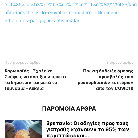
%cf%85%ce%b3%ce%b5%ce%af%ce%b1%cf%82/125426/koro
afini-iposchesis-to-emvolio-tis-moderna-ilikiomeni-
ethelontes-parigagan-antisomata/
Προηγούμενο άρθρο
Επόμενο άρθρο
Κορωνοϊός – Σχολεία:
Πρώτη ένδειξη άμεσης
Σκέψεις να ανοίξουν πρώτα
προσβολής των
τα δημοτικά και μετά τα
μυοκαρδιακών κυττάρων
Γυμνάσια – Λύκεια
από τον COVID19
ΠΑΡΟΜΟΙΑ ΑΡΘΡΑ
Βρετανία: Οι οδηγίες προς τους
γιατρούς «χάνουν» το 95% των
περιπτώσεων...