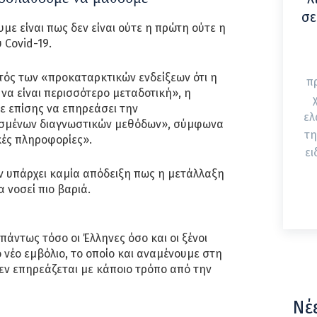
σε
με είναι πως δεν είναι ούτε η πρώτη ούτε η
 Covid-19.
τός των «προκαταρκτικών ενδείξεων ότι η
π
α είναι περισσότερο μεταδοτική», η
 επίσης να επηρεάσει την
ελ
ισμένων διαγνωστικών μεθόδων», σύμφωνα
τη
ές πληροφορίες».
ει
ν υπάρχει καμία απόδειξη πως η μετάλλαξη
 νοσεί πιο βαριά.
πάντως τόσο οι Έλληνες όσο και οι ξένοι
 νέο εμβόλιο, το οποίο και αναμένουμε στη
εν επηρεάζεται με κάποιο τρόπο από την
Νέ