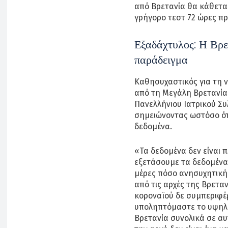
από Βρετανία θα κάθεται 
γρήγορο τεστ 72 ώρες πρι
Εξαδάχτυλος: Η Βρε
παράδειγμα
Καθησυχαστικός για τη 
από τη Μεγάλη Βρετανία
Πανελλήνιου Ιατρικού Σ
σημειώνοντας ωστόσο ότ
δεδομένα.
«Τα δεδομένα δεν είναι π
εξετάσουμε τα δεδομένα 
μέρες πόσο ανησυχητική 
από τις αρχές της Βρετα
κοροναϊού δε συμπεριφέρ
υποληπτόμαστε το υψηλό
Βρετανία συνολικά σε α