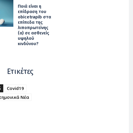
Ποιά είναι η
επίδραση του
obicetrapib στα
επίπεδα της
λιποπρωτεϊνης
(α) σε ασθενείς
υψηλού
κινδύνου?
Ετικέτες
S
Covid19
τημονικά Νέα