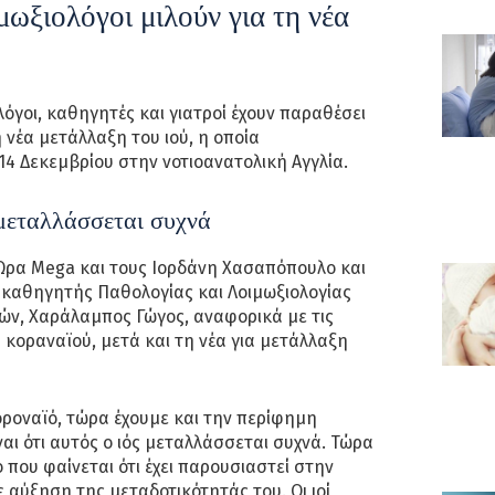
μωξιολόγοι μιλούν για τη νέα
λόγοι, καθηγητές και γιατροί έχουν παραθέσει
 νέα μετάλλαξη του ιού, η οποία
4 Δεκεμβρίου στην νοτιοανατολική Αγγλία.
 μεταλλάσσεται συχνά
Ώρα Mega και τους Ιορδάνη Χασαπόπουλο και
 καθηγητής Παθολογίας και Λοιμωξιολογίας
ών, Χαράλαμπος Γώγος, αναφορικά με τις
υ κοραναϊού, μετά και τη νέα για μετάλλαξη
οροναϊό, τώρα έχουμε και την περίφημη
ναι ότι αυτός ο ιός μεταλλάσσεται συχνά. Τώρα
ό που φαίνεται ότι έχει παρουσιαστεί στην
 αύξηση της μεταδοτικότητάς του. Οι ιοί