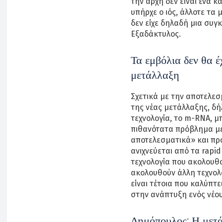
την αρχή δεν είναι ένα κ
υπήρχε ο ιός, άλλοτε τα
δεν είχε δηλαδή μια συγ
Εξαδάκτυλος.
Τα εμβόλια δεν θα 
μετάλλαξη
Σχετικά με την αποτελε
της νέας μετάλλαξης, δή
τεχνολογία, το m-RNA, μ
πιθανότατα πρόβλημα με
αποτελεσματικά» και πρό
ανιχνεύεται από τα rapid
τεχνολογία που ακολουθο
ακολουθούν άλλη τεχνολο
είναι τέτοια που καλύπτε
στην ανάπτυξη ενός νέου
Δημόπουλος: Η μετά