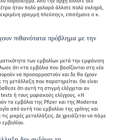
αλό παράδειγμα. Από την αρχή άλλοτε δεν
 μέτρα ήταν πολύ χαλαρά άλλοτε πολύ σκληρά,
κεκριμένη γραμμή πλεύσης», επισήμανε ο κ.
έχουν πιθανότατα πρόβλημα με την
σματικότητα των εμβολίων μετά την εμφάνιση
λωσε ότι «τα εμβόλια που βασίζονται στη νέα
πορούν να προσαρμοστούν και δε θα έχουν
 τη μετάλλαξη που παρατηρείται. Θα είναι
σθεσε ότι αυτή τη στιγμή ελέγχεται αν
 tests ή τους μοριακούς ελέγχους. «Η
ύν τα εμβόλια της Pfizer και της Moderna
γία από αυτή του εμβολίου της γρίπης και
ι τις μικρές μεταλλάξεις. Δε χρειάζεται να πάμε
 εμβολίου.
λλαξη δεν αυξάνει τη