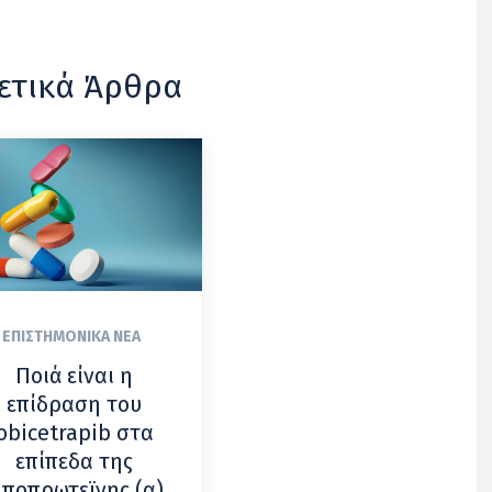
ετικά Άρθρα
ΕΠΙΣΤΗΜΟΝΙΚΆ ΝΈΑ
Ποιά είναι η
επίδραση του
obicetrapib στα
επίπεδα της
ιποπρωτεϊνης (α)