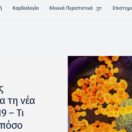
ή
Καρδιολογία
Κλινικά Περιστατικά
Επιστημ
ς
α τη νέα
9 – Τι
ι πόσο