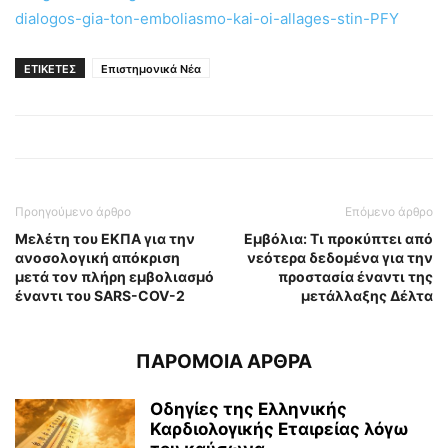
dialogos-gia-ton-emboliasmo-kai-oi-allages-stin-PFY
ΕΤΙΚΕΤΕΣ
Επιστημονικά Νέα
Προηγούμενο άρθρο
Επόμενο άρθρο
Μελέτη του ΕΚΠΑ για την
Εμβόλια: Τι προκύπτει από
ανοσολογική απόκριση
νεότερα δεδομένα για την
μετά τον πλήρη εμβολιασμό
προστασία έναντι της
έναντι του SARS-COV-2
μετάλλαξης Δέλτα
ΠΑΡΟΜΟΙΑ ΑΡΘΡΑ
Οδηγίες της Ελληνικής
Καρδιολογικής Εταιρείας λόγω