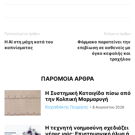
Προηγούμενο άρθρο
Επόμενο άρθρο
Η ΑΙ στη μάχη κατά του
Φάρμακο παρατείνει την
καπνίσματος
επιβίωση σε ασθενείς με
όγκο κεφαλής και
τραχήλου
ΠΑΡΟΜΟΙΑ ΑΡΘΡΑ
Η Συστημική Καταιγίδα πίσω από
την Κολπική Μαρμαρυγή
Κοχιαδάκης Γεώργιος
-
8 Αυγούστου 2026
Η τεχνητή νοημοσύνη σχεδιάζει
νέους ιούς: Επιστημονικό άλμα ή