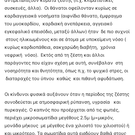
αντιμετωπίζουν κύματα ζέστης (π.χ. κλιματιστικές
συσκευές, άλλα). Οι θάνατοι οφείλονταν κυρίως σε
καρδιαγγειακά νοσήματα (αιφνίδιο θάνατο, έμφραγμα
του μυοκαρδίου, καρδιακή ανεπάρκεια, αγγειακό
εγκεφαλικό επεισόδιο, μεταξύ άλλων) ήταν δε πιο συχνοί
στους ηλικιωμένους και σε άτομα με υποκείμενη νόσο (
κυρίως καρδιοπάθεια, σακχαρώδη διαβήτη, χρόνια
νεφρική νόσο). Εκτός από τη ζέστη και άλλοι
παράγοντες που είχαν σχέση με αυτή, συνέβαλαν στη
νοσηρότητα και θνητότητα, όπως π.χ. το ψυχικό στρες, οι
διαταραχές του ύπνου καθώς και πιθανή αφυδάτωση.
Οι κίνδυνοι φυσικά αυξάνουν όταν η περίοδος της ζέστης
συνοδεύεται με ατμοσφαιρική ρύπανση, υγρασία και
πυρκαγιές. Ο καπνός που προέρχεται από τις φωτιές,
περιέχει μικροσωματίδια μεγέθους 2.5μ (μ=μικρόν,
μονάδα μήκους με μέγεθος ένα χιλιοστό του χιλιοστού) ή
και μικρότερο. Τα σωματίδια αυτά εισδύουν βαθιά στους