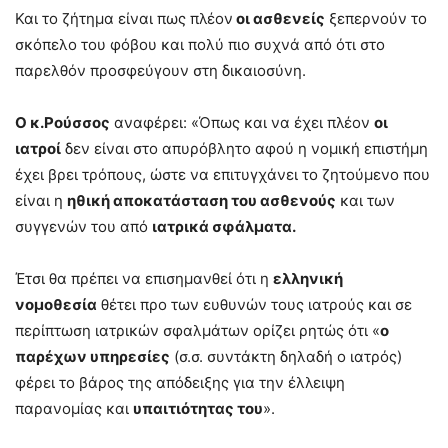
Και το ζήτημα είναι πως πλέον
οι ασθενείς
ξεπερνούν το
σκόπελο του φόβου και πολύ πιο συχνά από ότι στο
παρελθόν προσφεύγουν στη δικαιοσύνη.
Ο κ.Ρούσσος
αναφέρει: «Όπως και να έχει πλέον
οι
ιατροί
δεν είναι στο απυρόβλητο αφού η νομική επιστήμη
έχει βρει τρόπους, ώστε να επιτυγχάνει το ζητούμενο που
είναι η
ηθική αποκατάσταση του ασθενούς
και των
συγγενών του από
ιατρικά σφάλματα.
Έτσι θα πρέπει να επισημανθεί ότι η
ελληνική
νομοθεσία
θέτει προ των ευθυνών τους ιατρούς και σε
περίπτωση ιατρικών σφαλμάτων ορίζει ρητώς ότι «
ο
παρέχων υπηρεσίες
(σ.σ. συντάκτη δηλαδή ο ιατρός)
φέρει το βάρος της απόδειξης για την έλλειψη
παρανομίας και
υπαιτιότητας του
».