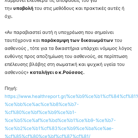
λαμβάνει ελεύθερα τις αποφάσεις του για
την
υποβολή
του στις μεθόδους και πρακτικές αυτές ή
όχι.
«Αν παραβιαστεί αυτή η υποχρέωση που σημαίνει
ταυτόχρονα και
παράκαμψη των δικαιωμάτων
του
ασθενούς , τότε για τα δικαστήρια υπάρχει νόμιμος λόγος
ευθύνης προς αποζημίωση του ασθενούς, σε περίπτωση
επέλευσης βλάβης στη σωματική και ψυχική υγεία του
ασθενούς»
καταλήγει ο κ.Ρούσσος.
Πηγή:
https://www.healthreport.gr/%ce%b9%ce%b1%cf%84%cf%
%ce%bb%ce%ac%ce%b8%ce%b7-
%cf%80%ce%bf%ce%b9%ce%b1-
%ce%b5%ce%af%ce%bd%ce%b1%ce%b9-%ce%b7-
%ce%b2%ce%b1%cf%83%ce%b9%ce%ba%ce%ae-
%cf%85%cf%80%ce%bf%cf%87%cf%81/