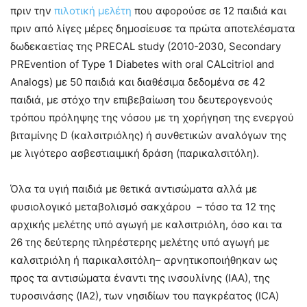
πριν την
πιλοτική μελέτη
που αφορούσε σε 12 παιδιά και
πριν από λίγες μέρες δημοσίευσε τα πρώτα αποτελέσματα
δωδεκαετίας της PRECAL study (2010-2030, Secondary
PREvention of Type 1 Diabetes with oral CALcitriol and
Αnalogs) με 50 παιδιά και διαθέσιμα δεδομένα σε 42
παιδιά, με στόχο την επιβεβαίωση του δευτερογενούς
τρόπου πρόληψης της νόσου με τη χορήγηση της ενεργού
βιταμίνης D (καλσιτριόλης) ή συνθετικών αναλόγων της
με λιγότερο ασβεστιαιμική δράση (παρικαλσιτόλη).
Όλα τα υγιή παιδιά με θετικά αντισώματα αλλά με
φυσιολογικό μεταβολισμό σακχάρου – τόσο τα 12 της
αρχικής μελέτης υπό αγωγή με καλσιτριόλη, όσο και τα
26 της δεύτερης πληρέστερης μελέτης υπό αγωγή με
καλσιτριόλη ή παρικαλσιτόλη– αρνητικοποιήθηκαν ως
προς τα αντισώματα έναντι της ινσουλίνης (ΙΑΑ), της
τυροσινάσης (ΙΑ2), των νησιδίων του παγκρέατος (ICA)