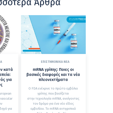
σσότερα Άρθρα
ΈΑ
ΕΠΙΣΤΗΜΟΝΙΚΆ ΝΈΑ
ών κατά
mRNA γρίπης: Ποιες οι
απεία:
βασικές διαφορές και τα νέα
ός για
πλεονεκτήματα
ύς
Ο FDA ενέκρινε το πρώτο εμβόλιο
uropean
γρίπης που βασίζεται
ovascular
στην τεχνολογία mRNA, ανοίγοντας
αν
τον δρόμο για ένα νέο είδος
δηγό για
εμβολίου. Το mRNA αντιγριπικό