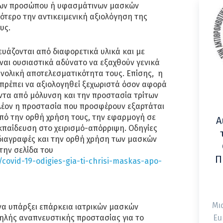
ων προσώπου ή υφασμάτινων μασκών
ότερο την αντικειμενική αξιολόγηση της
υς.
υάζονται από διαφορετικά υλικά και με
ίναι ουσιαστικά αδύνατο να εξαχθούν γενικά
νολική αποτελεσματικότητα τους. Επίσης, η
πρέπει να αξιολογηθεί ξεχωριστά όσον αφορά
ντα από μόλυνση και την προστασία τρίτων
λέον η προστασία που προσφέρουν εξαρτάται
πό την ορθή χρήση τους, την εφαρμογή σε
Α
κπαίδευση στο χειρισμό-απόρριψη. Οδηγίες
ροδιαγραφές και την ορθή χρήση των μασκών
την σελίδα του
Π
r/covid-19-odigies-gia-ti-chrisi-maskas-apo-
Μι
να υπάρξει επάρκεια ιατρικών μασκών
ψηλής αναπνευστικής προστασίας για το
Eu