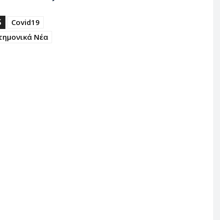
S
Covid19
τημονικά Νέα