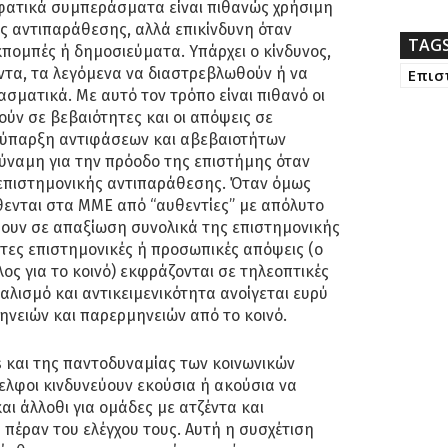
ιφατικά συμπεράσματα είναι πιθανώς χρήσιμη
ς αντιπαράθεσης, αλλά επικίνδυνη όταν
TAG
εκπομπές ή δημοσιεύματα. Υπάρχει ο κίνδυνος,
ντα, τα λεγόμενα να διαστρεβλωθούν ή να
Επισ
ματικά. Με αυτό τον τρόπο είναι πιθανό οι
ύν σε βεβαιότητες και οι απόψεις σε
 ύπαρξη αντιφάσεων και αβεβαιοτήτων
δύναμη για την πρόοδο της επιστήμης όταν
 επιστημονικής αντιπαράθεσης. Όταν όμως
ίθενται στα ΜΜΕ από “αυθεντίες” με απόλυτο
σουν σε απαξίωση συνολικά της επιστημονικής
τες επιστημονικές ή προσωπικές απόψεις (ο
ος για το κοινό) εκφράζονται σε τηλεοπτικές
αλισμό και αντικειμενικότητα ανοίγεται ευρύ
ηνειών και παρερμηνειών από το κοινό.
 και της παντοδυναμίας των κοινωνικών
ελφοι κινδυνεύουν εκούσια ή ακούσια να
αι άλλοθι για ομάδες με ατζέντα και
 πέραν του ελέγχου τους. Αυτή η συσχέτιση