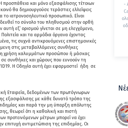
Η προσπάθεια και μόνο εξασφάλισης τέτοιων
-
κοινό θα δημιουργούσε τεράστιες ελλείψεις
C
ια το ιατρονοσηλευτικό προσωπικό. Είναι
ολ
ιδευθεί το σύνολο του πληθυσμού στην ορθή
οδ
 αυτή εξ’ ορισμού γίνεται σε μη ελεγχόμενο,
 Πολιτεία και τα αρμόδια όργανα έχοντας
μένα, τις συχνά αντικρουόμενες επιστημονικές
μενη στις μεταβαλλόμενες συνθήκες
 τη χρήση καλυμμάτων προσώπου ή μάσκας
 σε συνθήκες και χώρους που ευνοούν τη
ID19. H Οδηγία αυτή έχει εφαρμοστεί ήδη σε
Νέ
ική Εταιρεία, δεδομένων των πρωτόγνωρων
ης εξασφάλισης με κάθε δυνατό τρόπο της
πιδημίας και παρά την μη ύπαρξη απόλυτης
ης, θεωρεί ότι η καθολική και πιστή
ων προτεινόμενων μέτρων μπορεί να έχει
ν επιτυχή αντιμετώπιση της επιδημίας. Οι