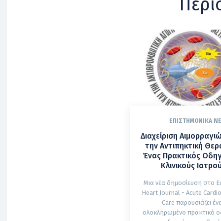
Περι
ΕΠΙΣΤΗΜΟΝΙΚΆ Ν
Διαχείριση Αιμορραγι
την Αντιπηκτική Θερ
Ένας Πρακτικός Οδηγ
Κλινικούς Ιατρο
Μια νέα δημοσίευση στο E
Heart Journal - Acute Cardi
Care παρουσιάζει έν
ολοκληρωμένο πρακτικό ο