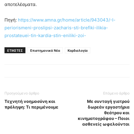
αποτελέσματα.
Πηγή:
https://www.amna.gr/home/article/943043/-I-
periorismeni-proslipsi-zacharis-sti-brefiki-ilikia-
prostateuei-tin-kardia-stin-eniliki-zoi-
ΕΤΙΚΕΤΕΣ
Επιστημονικά Νέα
Καρδιολογία
Προηγούμενο άρθρο
Επόμενο άρθρο
Τεχνητή νοημοσύνη και
Με συνταγή γιατρού
πρόληψη: Τι περιμένουμε
δωρεάν εργαστήρια
θεάτρου και
κινηματογράφου – Ποιοι
ασθενείς ωφελούνται