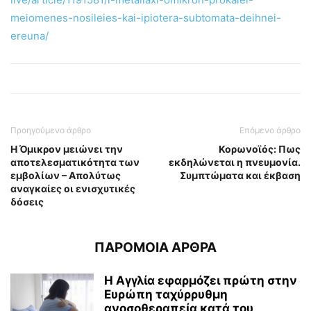
meiomenes-nosileies-kai-ipiotera-subtomata-deihnei-
ereuna/
Προηγούμενο άρθρο
Επόμενο άρθρο
Η Όμικρον μειώνει την
Κορωνοϊός: Πως
αποτελεσματικότητα των
εκδηλώνεται η πνευμονία.
εμβολίων – Απολύτως
Συμπτώματα και έκβαση
αναγκαίες οι ενισχυτικές
δόσεις
ΠΑΡΟΜΟΙΑ ΑΡΘΡΑ
Η Αγγλία εφαρμόζει πρώτη στην
Ευρώπη ταχύρρυθμη
ανοσοθεραπεία κατά του