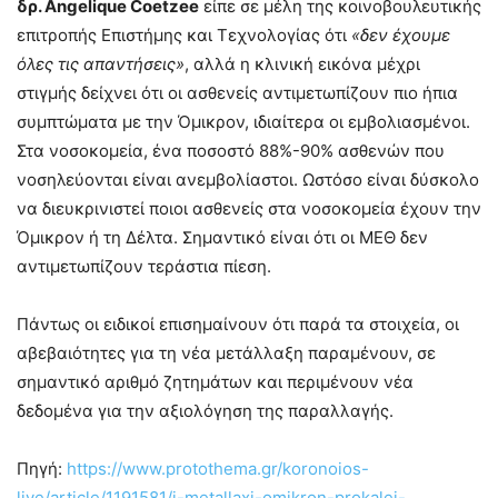
δρ. Angelique Coetzee
είπε σε μέλη της κοινοβουλευτικής
επιτροπής Επιστήμης και Τεχνολογίας ότι
«δεν έχουμε
όλες τις απαντήσεις»
, αλλά η κλινική εικόνα μέχρι
στιγμής δείχνει ότι οι ασθενείς αντιμετωπίζουν πιο ήπια
συμπτώματα με την Όμικρον, ιδιαίτερα οι εμβολιασμένοι.
Στα νοσοκομεία, ένα ποσοστό 88%-90% ασθενών που
νοσηλεύονται είναι ανεμβολίαστοι. Ωστόσο είναι δύσκολο
να διευκρινιστεί ποιοι ασθενείς στα νοσοκομεία έχουν την
Όμικρον ή τη Δέλτα. Σημαντικό είναι ότι οι ΜΕΘ δεν
αντιμετωπίζουν τεράστια πίεση.
Πάντως οι ειδικοί επισημαίνουν ότι παρά τα στοιχεία, οι
αβεβαιότητες για τη νέα μετάλλαξη παραμένουν, σε
σημαντικό αριθμό ζητημάτων και περιμένουν νέα
δεδομένα για την αξιολόγηση της παραλλαγής.
Πηγή:
https://www.protothema.gr/koronoios-
live/article/1191581/i-metallaxi-omikron-prokalei-