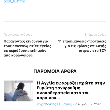
post_16.html
Προηγούμενο άρθρο
Επόμενο άρθρο
Παράγοντες κινδύνου για
11 επισημάνσεις-προτάσεις
τους επαγγελματίες Υγείας
για τις κρίσεις επιλογής
σε περιόδους επιδημιών
ιατρών στο ΕΣΥ
από κορωνοϊούς
ΠΑΡΟΜΟΙΑ ΑΡΘΡΑ
Η Αγγλία εφαρμόζει πρώτη στην
Ευρώπη ταχύρρυθμη
ανοσοθεραπεία κατά του
καρκίνου...
Κοχιαδάκης Γεώργιος
-
6 Αυγούστου 2026