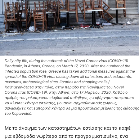
Daily city life, during the outbreak of the Novel Coronavirus (COVID-19)
Pandemic, in Athens, Greece, on March 17, 2020. After the number of the
infected population rose, Greece has taken additional measures against the
spread of the COVID-19 virus closing down all cafes bars and restaurants,
museums, archaeological sites, libraries and shopping malls./
Καθημερινότητα στην πόλη, στην περιόδο της Πανδημίας του Novel
Coronavirus (COVID-19), στην Αθήνα, στις 17 Μαρτίου, 2020. Καθώς ο
αριθμός του μολυσμένου πληθυσμού αυξήθηκε, η κυβέρνηση αποφάσισε
να κλείσει κέντρα εστίασης, μουσεία, αρχαιολογικούς χώρους,
βιβλιοθήκες και εμπορικά κέντρα σε μια προσπάθεια μείωσης της διάδοσης
του Κορωνοϊού.
Με το άνοιγμα των καταστημάτων εστίασης και τα καφέ
μια εβδομάδα νωρίτερα από το προγραμματισμένο, ένα