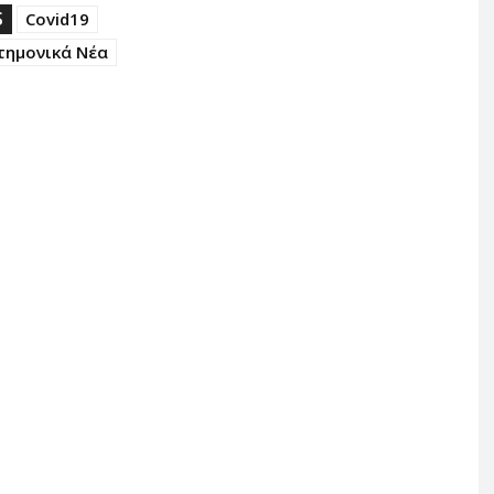
S
Covid19
τημονικά Νέα