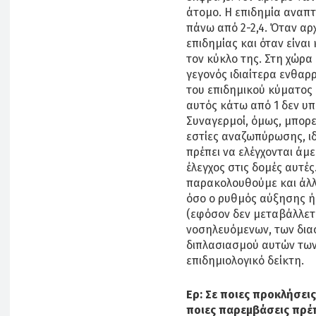
άτομο. Η επιδημία αναπτ
πάνω από 2-2,4. Όταν αρχ
επιδημίας και όταν είναι
τον κύκλο της. Στη χώρα
γεγονός ιδιαίτερα ενθαρ
του επιδημικού κύματος 
αυτός κάτω από 1 δεν υπ
Συναγερμοί, όμως, μπορε
εστίες αναζωπύρωσης, ιδι
πρέπει να ελέγχονται άμε
έλεγχος στις δομές αυτές
παρακολουθούμε και άλλο
όσο ο ρυθμός αύξησης 
(εφόσον δεν μεταβάλλετα
νοσηλευόμενων, των δια
διπλασιασμού αυτών των
επιδημιολογικό δείκτη.
Ερ: Σε ποιες προκλήσεις
ποιες παρεμβάσεις πρέπ