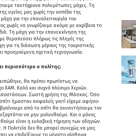
σουμε ταυτόχρονα πολυμέτωπες μάχες. Τη
της υγείας μας χωρίς την ασπίδα της
 μάχη για την επαναλειτουργία του
ς χωρίς να γνωρίζουμε ακόμα με ακρίβεια το
διά. Τη μάχη για την επανεκκίνηση της
υμε θεραπεύσει πλήρως τις πληγές της
χη για τη διάσωση μέρους της τουριστικής
ει προηγούμενη σχετική τεχνογνωσία.
ει περισσότερο ο πολίτης;
 ειπώθηκε, θα πρέπει πρωτίστως να
χο ΧΑΜ. Καλό και συχνό πλύσιμο Χεριών.
Αποστάσεων. Σωστή χρήση της Μάσκας. Όσο
σπίτι ήμασταν ασφαλείς γιατί είχαμε αφήσει
υ βγαίνουμε από το σπίτι θα συναντήσουμε τον
ο εξαρτάται να μην μολυνθούμε. Και ο μόνος
υθούμε είναι η ευλαβική τήρηση των οδηγιών
. Η Πολιτεία δεν θα μπορεί συνεχώς να μας
έπει να επιδείξουμε το μέγιστο αίσθημα