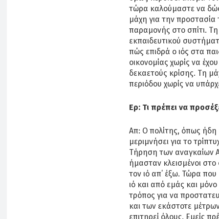
τώρα καλούμαστε να δώ
μάχη για την προστασία 
παραμονής στο σπίτι. Τη
εκπαιδευτικού συστήματο
πώς επιδρά ο ιός στα παι
οικονομίας χωρίς να έχο
δεκαετούς κρίσης. Τη μά
περιόδου χωρίς να υπάρχ
Ερ: Τι πρέπει να προσέξ
Απ: Ο πολίτης, όπως ήδη
μεριμνήσει για το τρίπτυ
Τήρηση των αναγκαίων 
ήμασταν κλεισμένοι στο 
τον ιό απ΄ έξω. Τώρα πο
ιό και από εμάς και μόν
τρόπος για να προστατε
και των εκάστοτε μέτρων
επιτηρεί όλους. Εμείς πρ