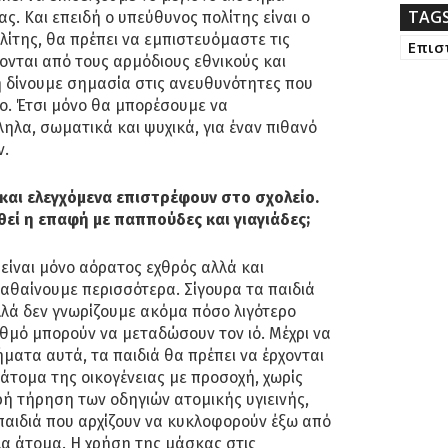
TAG
ς. Και επειδή ο υπεύθυνος πολίτης είναι ο
ίτης, θα πρέπει να εμπιστευόμαστε τις
Επισ
νται από τους αρμόδιους εθνικούς και
μη δίνουμε σημασία στις ανευθυνότητες που
ο. Έτσι μόνο θα μπορέσουμε να
λα, σωματικά και ψυχικά, για έναν πιθανό
ν.
 και ελεγχόμενα επιστρέφουν στο σχολείο.
εί η επαφή με παππούδες και γιαγιάδες;
 είναι μόνο αόρατος εχθρός αλλά και
αθαίνουμε περισσότερα. Σίγουρα τα παιδιά
λλά δεν γνωρίζουμε ακόμα πόσο λιγότερο
αθμό μπορούν να μεταδώσουν τον ιό. Μέχρι να
ατα αυτά, τα παιδιά θα πρέπει να έρχονται
άτομα της οικογένειας με προσοχή, χωρίς
ή τήρηση των οδηγιών ατομικής υγιεινής,
α παιδιά που αρχίζουν να κυκλοφορούν έξω από
λα άτομα. Η χρήση της μάσκας στις