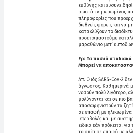
ευθύνης και ευσυνειδησία
σωστά ενημερωμένος πολ
πληροφορίες που προέρχο
διεθνείς φορείς και να 
κατακλύζουν το διαδίκτυ
προετοιμαστούμε κατάλλη
μαραθώνιο μετ΄ εμποδίω
Ερ: Τα παιδιά σταδιακά
Μπορεί να αποκατασταθ
Απ: Ο ιός SARS-CoV-2 δεν
άγνωστος. Καθημερινά μ
νοσούν πολύ λιγότερο, α
μολύνονται και σε πιο β
αποσαφηνιστούν τα ζητήμ
σε επαφή με ηλικιωμένα 
υπερβολές και με αυστηρ
ειδικά εάν πρόκειται γι
το σπίτι σε επαφή με άλ