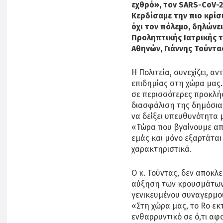
εχθρό», τον SARS-CoV-2,
Κερδίσαμε την πιο κρίσ
όχι τον πόλεμο, δηλώνε
Προληπτικής Ιατρικής τ
Αθηνών, Γιάννης Τούντα
Η Πολιτεία, συνεχίζει, α
επιδημίας στη χώρα μας.
σε περισσότερες προκλήσ
διασφάλιση της δημόσιας
να δείξει υπευθυνότητα 
«Τώρα που βγαίνουμε από
εμάς και μόνο εξαρτάται
χαρακτηριστικά.
Ο κ. Τούντας, δεν αποκλ
αύξηση των κρουσμάτων,
γενικευμένου συναγερμού
«Στη χώρα μας, το Rο εκ
ενθαρρυντικό σε ό,τι α