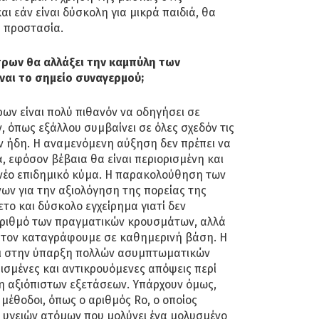
αι εάν είναι δύσκολη για μικρά παιδιά, θα
 προστασία.
τρων θα αλλάξει την καμπύλη των
ναι το σημείο συναγερμού;
ων είναι πολύ πιθανόν να οδηγήσει σε
 όπως εξάλλου συμβαίνει σε όλες σχεδόν τις
ν ήδη. Η αναμενόμενη αύξηση δεν πρέπει να
, εφόσον βέβαια θα είναι περιορισμένη και
 νέο επιδημικό κύμα. Η παρακολούθηση των
ων για την αξιολόγηση της πορείας της
ετο και δύσκολο εγχείρημα γιατί δεν
αριθμό των πραγματικών κρουσμάτων, αλλά
α τον καταγράφουμε σε καθημερινή βάση. Η
αι στην ύπαρξη πολλών ασυμπτωματικών
ισμένες και αντικρουόμενες απόψεις περί
ψη αξιόπιστων εξετάσεων. Υπάρχουν όμως,
 μέθοδοι, όπως ο αριθμός Rο, ο οποίος
 υγειών ατόμων που μολύνει ένα μολυσμένο