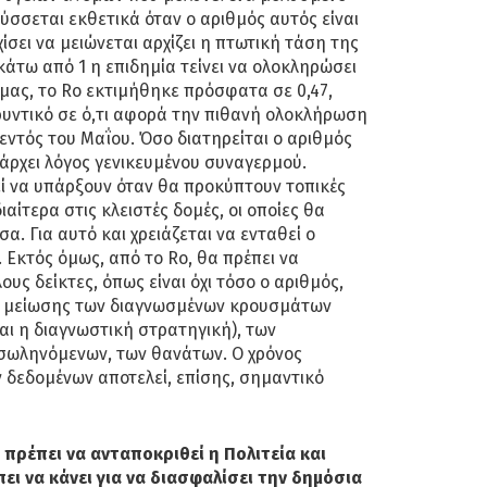
ύσσεται εκθετικά όταν ο αριθμός αυτός είναι
ίσει να μειώνεται αρχίζει η πτωτική τάση της
 κάτω από 1 η επιδημία τείνει να ολοκληρώσει
 μας, το Rο εκτιμήθηκε πρόσφατα σε 0,47,
ρυντικό σε ό,τι αφορά την πιθανή ολοκλήρωση
εντός του Μαΐου. Όσο διατηρείται ο αριθμός
άρχει λόγος γενικευμένου συναγερμού.
ί να υπάρξουν όταν θα προκύπτουν τοπικές
αίτερα στις κλειστές δομές, οι οποίες θα
σα. Για αυτό και χρειάζεται να ενταθεί ο
. Εκτός όμως, από το Rο, θα πρέπει να
υς δείκτες, όπως είναι όχι τόσο ο αριθμός,
ή μείωσης των διαγνωσμένων κρουσμάτων
ι η διαγνωστική στρατηγική), των
σωληνόμενων, των θανάτων. Ο χρόνος
 δεδομένων αποτελεί, επίσης, σημαντικό
 πρέπει να ανταποκριθεί η Πολιτεία και
ει να κάνει για να διασφαλίσει την δημόσια