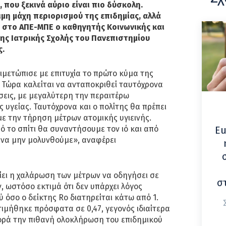
 που ξεκινά αύριο είναι πιο δύσκολη.
ιμη μάχη περιορισμού της επιδημίας, αλλά
ι στο ΑΠΕ-ΜΠΕ ο καθηγητής Κοινωνικής και
ης Ιατρικής Σχολής του Πανεπιστημίου
ς.
ντιμετώπισε με επιτυχία το πρώτο κύμα της
 Τώρα καλείται να ανταποκριθεί ταυτόχρονα
εις, με μεγαλύτερη την περαιτέρω
 υγείας. Ταυτόχρονα και ο πολίτης θα πρέπει
με την τήρηση μέτρων ατομικής υγιεινής.
 το σπίτι θα συναντήσουμε τον ιό και από
Eu
 να μην μολυνθούμε», αναφέρει
είει η χαλάρωση των μέτρων να οδηγήσει σε
σ
 ωστόσο εκτιμά ότι δεν υπάρχει λόγος
 όσο ο δείκτης Ro διατηρείται κάτω από 1.
τιμήθηκε πρόσφατα σε 0,47, γεγονός ιδιαίτερα
φορά την πιθανή ολοκλήρωση του επιδημικού